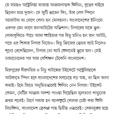
সে সময়ও অস্ট্রেলিয়া সাজায় আক্রমণাত্মক ফিল্ডিং, বৃত্তের বাইরে
ছিলেন মাত্র দুজন। সে জুটি ভাঙেন কিং, তাঁর লেগ স্পিনে
অ্যারাউন্ড দ্য লেগে বোল্ড হন সোবহানা। বাংলাদেশের ইনিংসে
এরপর যেন লাগে রানআউটের অভিশাপ। নিগারের সঙ্গে ভুল–
বোঝাবুঝিতে পাঁচে আসা ফাহিমার পর রিতু মনিও হন রান আউট,
পরে এর শিকার নিগার নিজেও। রিতু ক্রিজের ভেতর ব্যাট নিলেও
শূন্যে রেখেছিলেন, নিগার তো ব্যাট ফেলতেই ভুলে যান। সেই
ডামাডোলের পর আর বেশিক্ষণ টেকেনি বাংলাদেশ।
মিরপুরের ধীরগতির ও নিচু বাউন্সের উইকেটে অস্ট্রেলিয়াকে
আটকাতে স্পিন হবে বাংলাদেশের সবচেয়ে বড় অস্ত্র, তা ছিল জানা
কথাই। টসে জিতে অনুমিতভাবেই ফিল্ডিং নেন নিগার। উইকেট
কেমন, সেটির আভাস অবশ্য পাওয়া গিয়েছিল সুলতানা খাতুনের
প্রথম বলেই। টার্নে পরাস্ত হন ব্যাকফুটে খেলার চেষ্টা করা ফিবি
লিচফিল্ড, বাংলাদেশ ব্রেকথ্রু পায় দ্বিতীয় ওভারেই। বেঙ্গালুরুর হয়ে