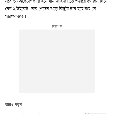
সর্বোচ্চ উইকেটশিকারি হয়ে যান নাহিদা। ১০ ওভারে ২৭ রান দিয়ে
নেন ২ উইকেট, তবে শেষের ঝড়ে কিছুটা ম্লান হয়ে যায় সে
পারফরম্যান্স।
আরও পড়ুন