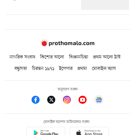
নাগরিক সংবাদ
কিশোর আলো
বিজ্ঞানচিন্তা
প্রথম আলো ট্রাস্ট
বন্ধুসভা
চিরন্তন ১৯৭১
ইপেপার
প্রথমা
মোবাইল ভ্যাস
অনুসরণ করুন
মোবাইল অ্যাপস ডাউনলোড করুন