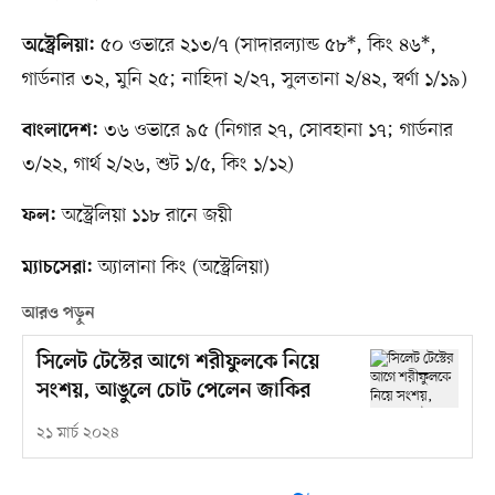
৫০ ওভারে ২১৩/৭ (সাদারল্যান্ড ৫৮*, কিং ৪৬*,
অস্ট্রেলিয়া:
গার্ডনার ৩২, মুনি ২৫; নাহিদা ২/২৭, সুলতানা ২/৪২, স্বর্ণা ১/১৯)
৩৬ ওভারে ৯৫ (নিগার ২৭, সোবহানা ১৭; গার্ডনার
বাংলাদেশ:
৩/২২, গার্থ ২/২৬, শুট ১/৫, কিং ১/১২)
অস্ট্রেলিয়া ১১৮ রানে জয়ী
ফল:
অ্যালানা কিং (অস্ট্রেলিয়া)
ম্যাচসেরা:
আরও পড়ুন
সিলেট টেস্টের আগে শরীফুলকে নিয়ে
সংশয়, আঙুলে চোট পেলেন জাকির
২১ মার্চ ২০২৪