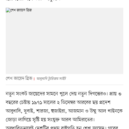
শেখ জায়েদ ব্রিজ
আবুধাবি ট্যুরিজম সাইট
নতুন সংকট জায়েদের সামনে খুলে দেয় নতুন দিগন্তেরও। প্রায় ৩
বছরের চেষ্টায় ১৯৭১ সালের ২ ডিসেম্বর আরবের ছয় প্রদেশ
আবুধাবি, দুবাই, শারজা, হুজাইরা, আজমান ও উম্মু আল খাইনকে
জোড়া লাগিয়ে সৃষ্টি হয় সংযুক্ত আরব আমিরাতের।
অবধারিতভাবেই দেশটির প্রথম রাষ্ট্রপতি হন শেখ জায়েদ। পরের