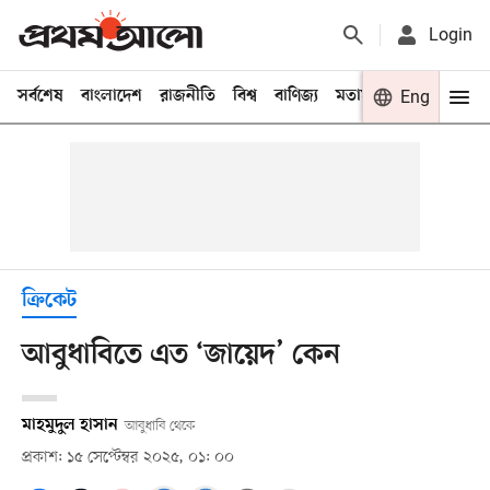
Login
সর্বশেষ
বাংলাদেশ
রাজনীতি
বিশ্ব
বাণিজ্য
মতামত
খেলা
Eng
বিনো
ক্রিকেট
আবুধাবিতে এত ‘জায়েদ’ কেন
মাহমুদুল হাসান
আবুধাবি থেকে
প্রকাশ: ১৫ সেপ্টেম্বর ২০২৫, ০১: ০০