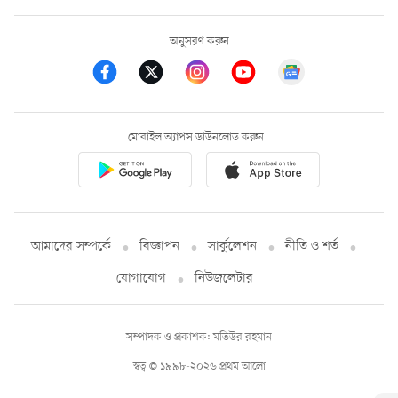
অনুসরণ করুন
মোবাইল অ্যাপস ডাউনলোড করুন
আমাদের সম্পর্কে
বিজ্ঞাপন
সার্কুলেশন
নীতি ও শর্ত
যোগাযোগ
নিউজলেটার
সম্পাদক ও প্রকাশক: মতিউর রহমান
স্বত্ব © ১৯৯৮-২০২৬ প্রথম আলো