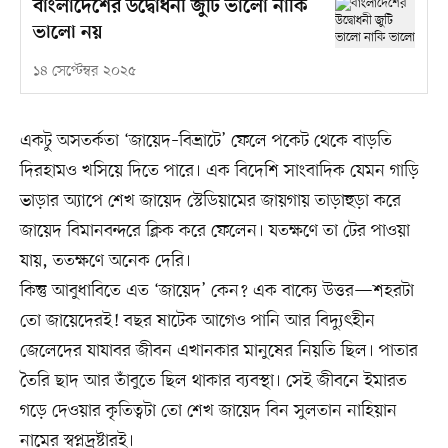
বাংলাদেশের উদ্বোধনী জুটি ভালো নাকি
ভালো নয়
১৪ সেপ্টেম্বর ২০২৫
একটু অসতর্কতা ‘জায়েদ–বিভ্রাটে’ ফেলে পকেট থেকে বাড়তি
দিরহামও খসিয়ে দিতে পারে। এক বিদেশি সাংবাদিক যেমন গাড়ি
ভাড়ার অ্যাপে শেখ জায়েদ স্টেডিয়ামের জায়গায় তাড়াহুড়া করে
জায়েদ বিমানবন্দরে ক্লিক করে ফেলেন। যতক্ষণে তা টের পাওয়া
যায়, ততক্ষণে অনেক দেরি।
কিন্তু আবুধাবিতে এত ‘জায়েদ’ কেন? এক বাক্যে উত্তর—শহরটা
তো জায়েদেরই! বছর ষাটেক আগেও পানি আর বিদ্যুৎহীন
জেলেদের যাযাবর জীবন এখানকার মানুষের নিয়তি ছিল। পাতার
তৈরি ছাদ আর তাঁবুতে ছিল থাকার ব্যবস্থা। সেই জীবনে ইমারত
গড়ে দেওয়ার কৃতিত্বটা তো শেখ জায়েদ বিন সুলতান নাহিয়ান
নামের স্বপ্নদ্রষ্টারই।