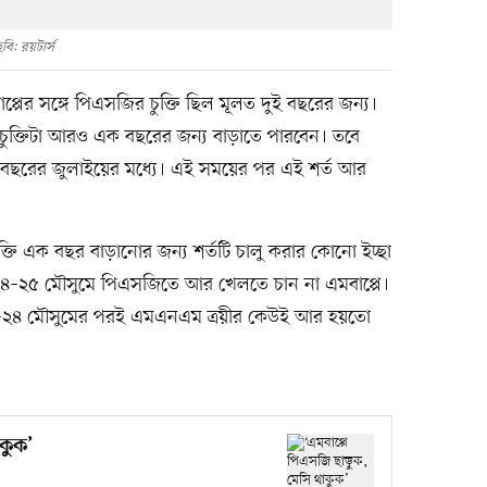
বি: রয়টার্স
প্পের সঙ্গে পিএসজির চুক্তি ছিল মূলত দুই বছরের জন্য।
 চুক্তিটা আরও এক বছরের জন্য বাড়াতে পারবেন। তবে
 এ বছরের জুলাইয়ের মধ্যে। এই সময়ের পর এই শর্ত আর
তি এক বছর বাড়ানোর জন্য শর্তটি চালু করার কোনো ইচ্ছা
২৪–২৫ মৌসুমে পিএসজিতে আর খেলতে চান না এমবাপ্পে।
০২৩–২৪ মৌসুমের পরই এমএনএম ত্রয়ীর কেউই আর হয়তো
কুক’