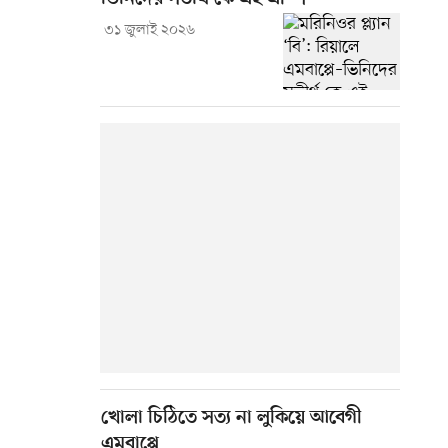
৩১ জুলাই ২০২৬
খোলা চিঠিতে সত্য না লুকিয়ে আবেগী
এমবাপ্পে