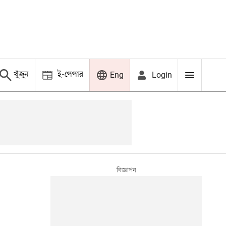
খুঁজুন
ই-পেপার
Login
Eng