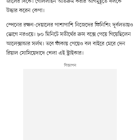
জালের দিকে। গোললাইন অতিক্রম করার আগমুহূর্তে দলকে
উদ্ধার করেন কেপা।
স্পেনের রক্ষণ-দেয়ালের পাশাপাশি নিজেদের ফিনিশিং দূর্বলতায়ও
ভোগে নরওয়ে। ৮০ মিনিটে সতীর্থের ক্রস বক্সে পেয়ে গিয়েছিলেন
আলেক্সান্ডার সর্লথ। তবে ফাঁকায় পেয়েও বল বাইরে মেরে দেন
রিয়াল সোসিয়েদাদে খেলা এই স্ট্রাইকার।