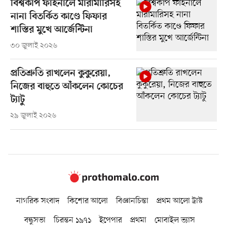
বিশ্বকাপ ফাইনালে মারামারিসহ
নানা বিতর্কিত কাণ্ডে ফিফার
শাস্তির মুখে আর্জেন্টিনা
৩০ জুলাই ২০২৬
প্রতিশ্রুতি রাখলেন কুকুরেয়া,
নিজের বাহুতে আঁকলেন কোচের
ট্যাটু
২৯ জুলাই ২০২৬
নাগরিক সংবাদ
কিশোর আলো
বিজ্ঞানচিন্তা
প্রথম আলো ট্রাস্ট
বন্ধুসভা
চিরন্তন ১৯৭১
ইপেপার
প্রথমা
মোবাইল ভ্যাস