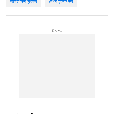
আন্তর্জাতিক ফুটবল
স্পেন ফুটবল দল