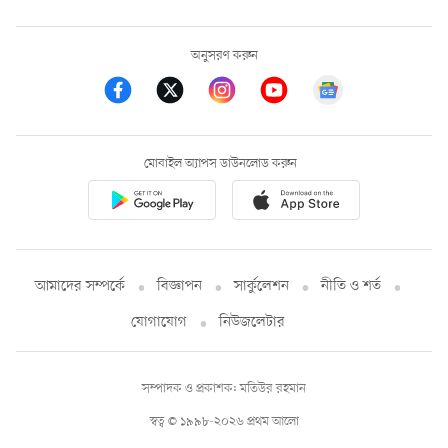
অনুসরণ করুন
মোবাইল অ্যাপস ডাউনলোড করুন
আমাদের সম্পর্কে
বিজ্ঞাপন
সার্কুলেশন
নীতি ও শর্ত
যোগাযোগ
নিউজলেটার
সম্পাদক ও প্রকাশক: মতিউর রহমান
স্বত্ব © ১৯৯৮-২০২৬ প্রথম আলো