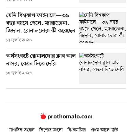
মেসি বিশ্বকাপ ফাইনালে—৩৯
বছর বয়সে পেলে, ম্যারাডোনা,
জিদান, রোনালদোরা কী করেছেন
১৭ জুলাই ২০২৬
অর্থসংকটে রোনালদোর ক্লাব আল
নাসর, বেতন দিতে দেরি
১৪ জুলাই ২০২৬
নাগরিক সংবাদ
কিশোর আলো
বিজ্ঞানচিন্তা
প্রথম আলো ট্রাস্ট