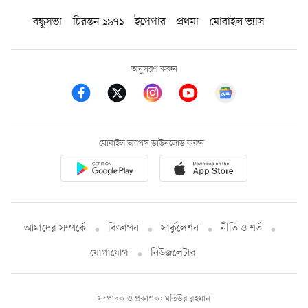
বন্ধুসভা
চিরন্তন ১৯৭১
ইপেপার
প্রথমা
মোবাইল ভ্যাস
অনুসরণ করুন
মোবাইল অ্যাপস ডাউনলোড করুন
আমাদের সম্পর্কে
বিজ্ঞাপন
সার্কুলেশন
নীতি ও শর্ত
যোগাযোগ
নিউজলেটার
সম্পাদক ও প্রকাশক: মতিউর রহমান