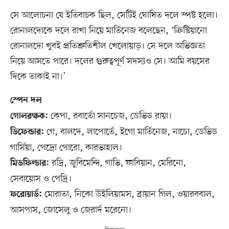
সে আলোচনা যে ইতিবাচক ছিল, সেটিই ঘোষিত দলে স্পষ্ট হলো।
রোনালদোকে দলে রাখা নিয়ে মার্তিনেজ বলেছেন, ‘ক্রিস্টিয়ানো
রোনালদো খুবই প্রতিশ্রুতিশীল খেলোয়াড়। সে দলে অভিজ্ঞতা
নিয়ে আসতে পারে। দলের গুরুত্বপূর্ণ সদস্যও সে। আমি বয়সের
দিকে তাকাই না।’
স্পেন দল
কেপা, রবার্তো সানচেজ, ডেভিড রায়া।
গোলরক্ষক:
গে, বালদে, লাপোর্তে, ইগো মার্তিনেজ, নাচো, ডেভিড
ডিফেন্ডার:
গার্সিয়া, পেদ্রো পোরো, কারভাহাল।
রদ্রি, জুবিমেন্দি, গাভি, ফাবিয়ান, মেরিনো,
মিডফিল্ডার:
সেবায়োস ও পেদ্রি।
মোরাতা, নিকো উইলিয়ামস, ব্রায়ান গিল, ওয়ারববাল,
ফরোয়ার্ড:
আসপাস, জোসেলু ও জেরার্দ মরেনো।