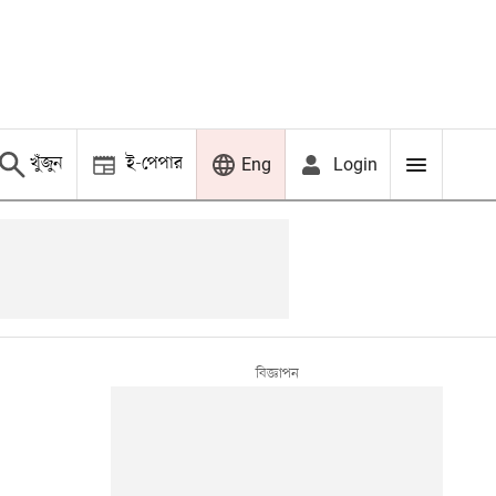
খুঁজুন
ই-পেপার
Login
Eng