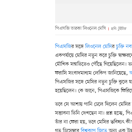
পিএসজি তারকা লিওনেল মেসি
ছবি: টুইটার
পিএসজি
র সঙ্গে
লিওনেল মেসি
র
চুক্তি ন
একপর্যায়ে মেসির নতুন করে চুক্তি স্বাক্ষ
মৌখিক সম্মতিতেও পৌঁছে গিয়েছিলেন। তব
ফরাসি সংবাদমাধ্যম লেকিপ জানিয়েছে,
অ
পিএসজির সঙ্গে মেসির নতুন চুক্তি ঝুলে
হয়েছিলেন। কে জানে, পিএসজিকে ফিরিয়ে
তবে সে আশায় পানি ঢেলে দিলেন মেসির ব
সম্ভাবনা তিনি দেখছেন না। প্রশ্ন হচ্ছে, 
তাঁর না ফেরা হয়, তবে মেসির ভবিষ্যৎ কী
গত ডিসেম্বরে
বিশ্বকাপ জিতে
অন্য এক উচ্