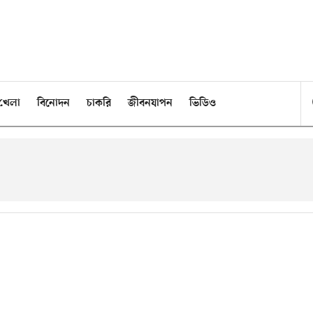
খেলা
বিনোদন
চাকরি
জীবনযাপন
ভিডিও