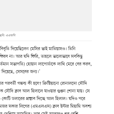
ছবি: এএফপি
 বিবৃতি দিয়েছিলেন মেসির ভাই মাতিয়াসও। তিনি
 ফিরব না। আর যদি ফিরি, তাহলে ভালোভাবে সবকিছু
র বর্তমান সভাপতি) হোয়ান লাপোর্তাকে লাথি মেরে বের করব,
যা দিয়েছে, সেসবের জন্য।’
 পরবর্তী গন্তব্য কী হবে? ক্রিস্টিয়ানো রোনালদো সৌদি
সৌদি ক্লাব আল হিলালে যাওয়ার গুঞ্জন শোনা যায়। সে
 কোটি ডলারের প্রস্তুাব দিচ্ছে আল হিলাল। যদিও পরে
মেজর সকার লিগের (এমএলএস) ক্লাব ইন্টার মিয়ামি অবশ্য
রহ দেখিয়ে আসছিল। তবে সেই আলাপও খুব বেশি