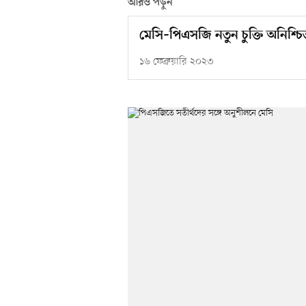
আরও পড়ুন
মেসি–পিএসজি নতুন চুক্তি অনিশ্চি
১৬ ফেব্রুয়ারি ২০২৩