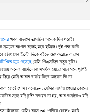
বায়নের
খবর বাতাসে ভাসছিল অনেক দিন ধরেই।
রকে সময়ের ব্যাপার বলেই মনে হচ্ছিল। দুই পক্ষ নাকি
ে হঠাৎ যেন উল্টো দিকে বইতে শুরু করেছে বাতাস।
নিশ্চিত হয়ে পড়েছে
মেসি-পিএসজির নতুন চুক্তি।
 যাওয়ায় অনেক বার্সেলোনা সমর্থক হয়তো মনে মনে খুশিই
 দিয়ে মেসি আবার বার্সায় ফিরে আসেন কি না!
াবা হোর্হে মেসি। বলেছেন, মেসির বার্সায় ফেরার কোনো
পিএসজির সঙ্গে যদি চুক্তি নবায়ন না হয়, আর বার্সাতেও যদি
?
চতা ছুঁয়েছেন মেসি। বয়স ৩৫ পেরিয়ে গেলেও মাঠে