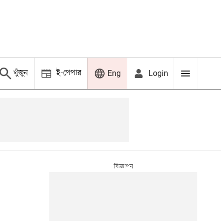
খুঁজুন
ই-পেপার
Login
Eng