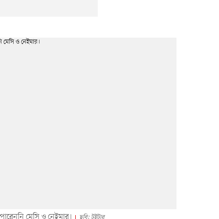
 পারেননি মেসি ও নেইমার।
ছবি: টুইটার