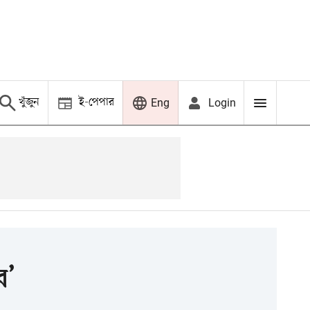
খুঁজুন
ই-পেপার
Login
Eng
ব’