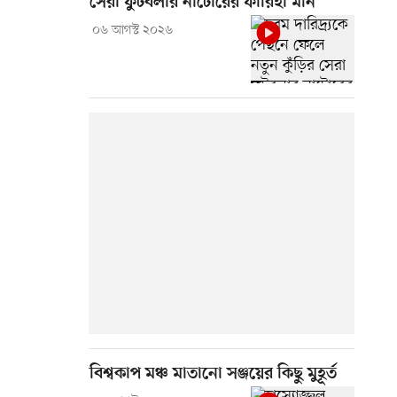
সেরা ফুটবলার নাটোরের ফারিহা মনি
০৬ আগস্ট ২০২৬
বিশ্বকাপ মঞ্চ মাতানো সঞ্জয়ের কিছু মুহূর্ত