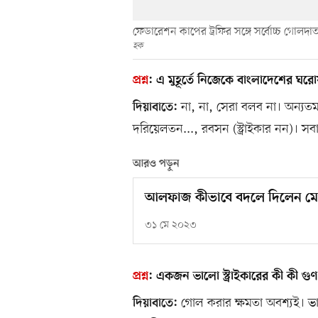
ফেডারেশন কাপের ট্রফির সঙ্গে সর্বোচ্চ গোলদা
হক
প্রশ্ন
:
এ মুহূর্তে নিজেকে বাংলাদেশের ঘরো
না, না, সেরা বলব না। অন্যত
দিয়াবাতে:
দরিয়েলতন..., রবসন (স্ট্রাইকার নন)। স
আরও পড়ুন
আলফাজ কীভাবে বদলে দিলেন ম
৩১ মে ২০২৩
প্রশ্ন
:
একজন ভালো স্ট্রাইকারের কী কী গু
গোল করার ক্ষমতা অবশ্যই। ভাল
দিয়াবাতে: