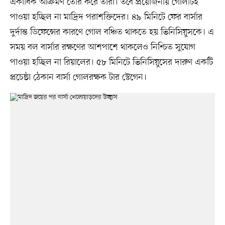
একাধিক আক্রমণ তৈরি করে তারা। তবে প্রয়োজনীয় গোলটিই
পাওয়া হচ্ছিল না মাদ্রিদ পরাশক্তিদের। ৪৯ মিনিটে ফের বার্সার
দুর্দান্ত ডিফেন্সের কারণে গোল বঞ্চিত থাকতে হয় ভিনিসিয়ুসকে। এ
সময় বল বার্সার রক্ষণের আশপাশে থাকলেও নিশ্চিত সুযোগ
পাওয়া হচ্ছিল না রিয়ালের। ৫৮ মিনিটে ভিনিসিয়ুসের দারুণ একটি
প্রচেষ্ঠা ঠেকান বার্সা গোলরক্ষক টার স্টেগেন।