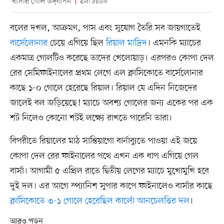
বার্সার গোল উদ্‌যাপন
ছবি: রয়টার্স
বলের দখল, আক্রমণ, পাস এবং সুযোগ তৈরি সব জায়গাতেই
বার্সেলোনার
চেয়ে এগিয়ে ছিল
রিয়াল মাদ্রিদ
। এমনকি ম্যাচের
একমাত্র গোলটিও করেছে তাদের খেলোয়াড়। এরপরও কোপা দেল
রের সেমিফাইনালের প্রথম লেগে এল ক্লাসিকোতে বার্সেলোনার
কাছে ১-০ গোলে হেরেছে রিয়াল। রিয়াল যে এদিন নিজেদের
জালেই বল জড়িয়েছে! ম্যাচে অবশ্য গোলের জন্য একের পর এক
শট নিলেও কোনো শটই লক্ষ্যে রাখতে পারেনি তারা।
বিপরীতে রিয়ালের মাঠ সান্তিয়াগো বার্নাব্যুতে পাওয়া এই জয়ে
কোপা দেল রের ফাইনালের পথে এখন এক ধাপ এগিয়ে গেল
বার্সা। আগামী ৫ এপ্রিল রাতে দ্বিতীয় লেগের ম্যাচে মুখোমুখি হবে
দুই দল। এর আগে স্প্যানিশ সুপার কাপে ফাইনালেও বার্সার কাছে
ক্লাসিকোতে ৩-১ গোলে হেরেছিল কার্লো আনচেলত্তির দল
।
আরও পড়ুন