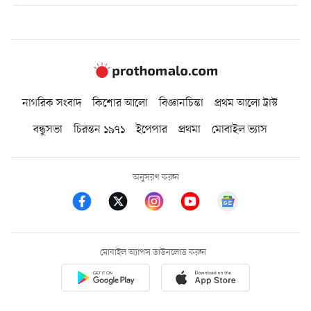
নাগরিক সংবাদ
কিশোর আলো
বিজ্ঞানচিন্তা
প্রথম আলো ট্রাস্ট
বন্ধুসভা
চিরন্তন ১৯৭১
ইপেপার
প্রথমা
মোবাইল ভ্যাস
অনুসরণ করুন
মোবাইল অ্যাপস ডাউনলোড করুন