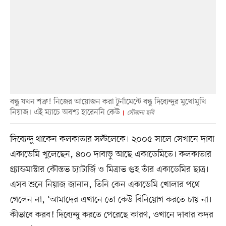
বন্ধু যখন শত্রু! নিজের আয়োজন করা টুর্নামেন্টে বন্ধু দিব্যেন্দুর মুখোমুখি
নিয়াজ। এই ম্যাচে অবশ্য হারেননি কেউ
সৌজন্য ছবি
দিব্যেন্দু থাকেন কলকাতার সল্টলেকে। ২০০৫ সালে সেখানে দাবা
একাডেমি খুলেছেন, ৪০০ দাবাড়ু আছে একাডেমিতে। কলকাতার
গ্র্যান্ডমাস্টার কৌস্তভ চ্যাটার্জি ও মিত্রাভ গুহ তাঁর একাডেমির ছাত্র।
এসব শুনে নিয়াজ জানান, তিনি কেন একাডেমি খোলার পথে
গেলেন না, ‘আমাদের এখানে তো কেউ বিনিয়োগ করতে চায় না।
কীভাবে করব! দিব্যেন্দু করতে পেরেছে কারণ, ওখানে দাবার কদর