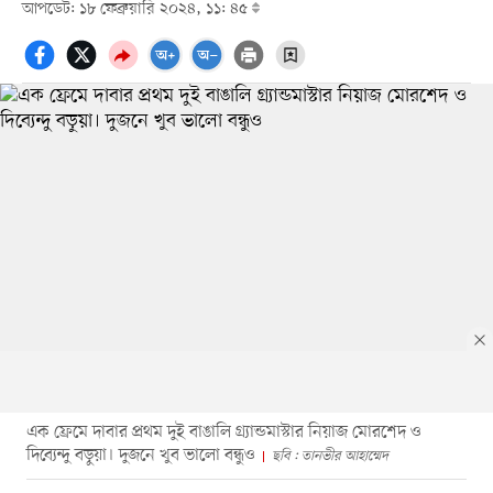
আপডেট: ১৮ ফেব্রুয়ারি ২০২৪, ১১: ৪৫
এক ফ্রেমে দাবার প্রথম দুই বাঙালি গ্র্যান্ডমাস্টার নিয়াজ মোরশেদ ও
দিব্যেন্দু বড়ুয়া। দুজনে খুব ভালো বন্ধুও
ছবি : তানভীর আহাম্মেদ