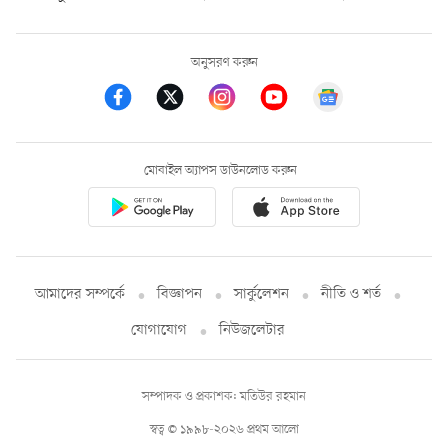
অনুসরণ করুন
মোবাইল অ্যাপস ডাউনলোড করুন
আমাদের সম্পর্কে
বিজ্ঞাপন
সার্কুলেশন
নীতি ও শর্ত
যোগাযোগ
নিউজলেটার
সম্পাদক ও প্রকাশক: মতিউর রহমান
স্বত্ব © ১৯৯৮-২০২৬ প্রথম আলো