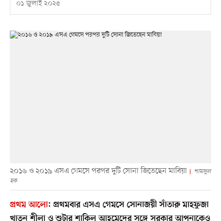
০১ জুলাই ২০২৫
২০১৬ ও ২০১৯ এসএ গেমসে পরপর দুটি সোনা জিতেছেন মাবিয়া
শামসুল
হক
প্রথম আলো
:
প্রথমবার এসএ গেমসে সোনাজয়ী সাঁতারু মাহফুজা
খাতুন শীলা ও শুটার শাকিল আহমেদের সঙ্গে সরকার আপনাকেও