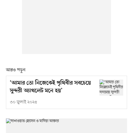
আরও পড়ুন
‘আমার তো নিজেকেই পৃথিবীর সবচেয়ে
সুন্দরী অ্যাথলেট মনে হয়’
৩০ জুলাই ২০২৫