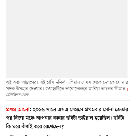
এই অশ্রু আবেগের। এই হাসি দক্ষিণ এশিয়ান গেমস থেকে দেশকে সোনার
পদক উপহার দেওয়ার। গুয়াহাটিতে ভারোত্তোলনে মাবিয়া আক্তার সীমান্ত
টেলিভিশন থেকে
প্রথম আলো
:
২০১৬ সালে এসএ গেমসে প্রথমবার সোনা জেতার
পর বিজয় মঞ্চে আপনার কান্নার ছবিটা ভাইরাল হয়েছিল। ছবিটা
কি ঘরে বাঁধাই করে রেখেছেন?