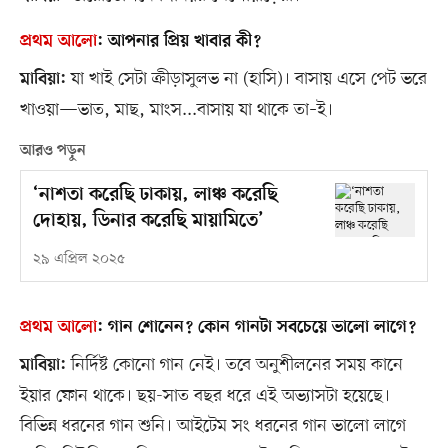
প্রথম আলো
:
আপনার প্রিয় খাবার কী?
যা খাই সেটা ক্রীড়াসুলভ না (হাসি)। বাসায় এসে পেট ভরে
মাবিয়া:
খাওয়া—ভাত, মাছ, মাংস...বাসায় যা থাকে তা–ই।
আরও পড়ুন
‘নাশতা করেছি ঢাকায়, লাঞ্চ করেছি
দোহায়, ডিনার করেছি মায়ামিতে’
২৯ এপ্রিল ২০২৫
প্রথম আলো
:
গান শোনেন? কোন গানটা সবচেয়ে ভালো লাগে?
নির্দিষ্ট কোনো গান নেই। তবে অনুশীলনের সময় কানে
মাবিয়া:
ইয়ার ফোন থাকে। ছয়-সাত বছর ধরে এই অভ্যাসটা হয়েছে।
বিভিন্ন ধরনের গান শুনি। আইটেম সং ধরনের গান ভালো লাগে