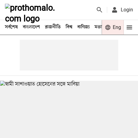
Login
সর্বশেষ
বাংলাদেশ
রাজনীতি
বিশ্ব
বাণিজ্য
মতামত
খেলা
Eng
বিনো