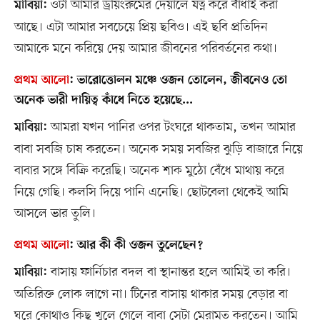
ওটা আমার ড্রয়িংরুমের দেয়ালে যত্ন করে বাঁধাই করা
মাবিয়া:
আছে। এটা আমার সবচেয়ে প্রিয় ছবিও। এই ছবি প্রতিদিন
আমাকে মনে করিয়ে দেয় আমার জীবনের পরিবর্তনের কথা।
প্রথম আলো
:
ভারোত্তোলন মঞ্চে ওজন তোলেন, জীবনেও তো
অনেক ভারী দায়িত্ব কাঁধে নিতে হয়েছে...
আমরা যখন পানির ওপর টংঘরে থাকতাম, তখন আমার
মাবিয়া:
বাবা সবজি চাষ করতেন। অনেক সময় সবজির ঝুড়ি বাজারে নিয়ে
বাবার সঙ্গে বিক্রি করেছি। অনেক শাক মুঠো বেঁধে মাথায় করে
নিয়ে গেছি। কলসি দিয়ে পানি এনেছি। ছোটবেলা থেকেই আমি
আসলে ভার তুলি।
প্রথম আলো
:
আর কী কী ওজন তুলেছেন?
বাসায় ফার্নিচার বদল বা স্থানান্তর হলে আমিই তা করি।
মাবিয়া:
অতিরিক্ত লোক লাগে না। টিনের বাসায় থাকার সময় বেড়ার বা
ঘরে কোথাও কিছু খুলে গেলে বাবা সেটা মেরামত করতেন। আমি