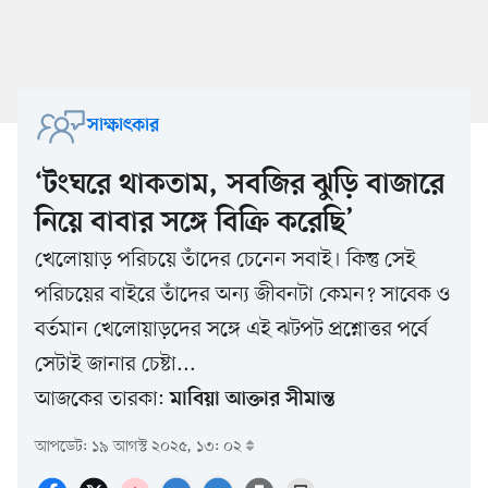
সাক্ষাৎকার
‘টংঘরে থাকতাম, সবজির ঝুড়ি বাজারে
নিয়ে বাবার সঙ্গে বিক্রি করেছি’
খেলোয়াড় পরিচয়ে তাঁদের চেনেন সবাই। কিন্তু সেই
পরিচয়ের বাইরে তাঁদের অন্য জীবনটা কেমন? সাবেক ও
বর্তমান খেলোয়াড়দের সঙ্গে এই ঝটপট প্রশ্নোত্তর পর্বে
সেটাই জানার চেষ্টা...
আজকের তারকা:
মাবিয়া আক্তার সীমান্ত
আপডেট: ১৯ আগস্ট ২০২৫, ১৩: ০২