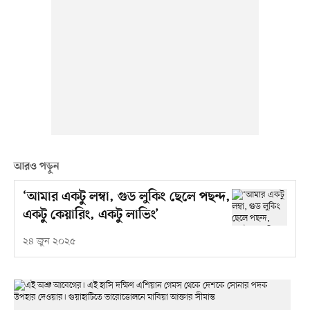
আরও পড়ুন
‘আমার একটু লম্বা, গুড লুকিং ছেলে পছন্দ,
একটু কেয়ারিং, একটু লাভিং’
২৪ জুন ২০২৫