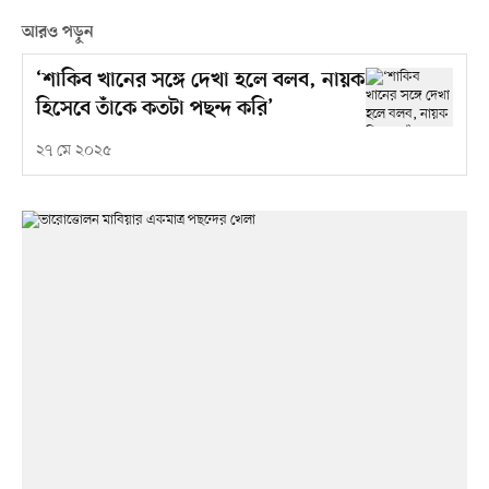
আরও পড়ুন
‘শাকিব খানের সঙ্গে দেখা হলে বলব, নায়ক
হিসেবে তাঁকে কতটা পছন্দ করি’
২৭ মে ২০২৫