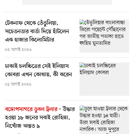
টেকনাফ থেকে তেঁতুলিয়া,
সচেতনতার বার্তা দিয়ে হাঁটলেন
এক হাজার কিলোমিটার
০২ আগস্ট ২০২৬
ঢাকাই চলচ্চিত্রের সেই ইলিয়াস
কোবরা এখন কোথায়, কী করেন
০১ আগস্ট ২০২৬
বঙ্গোপসাগরে ডুবল ট্রলার
উদ্ধার
হওয়া ১৮ জনের সবাই রোহিঙ্গা,
নিখোঁজ অন্তত ৯