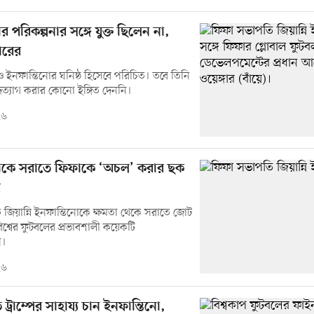
র পরিকল্পনার সঙ্গে যুক্ত ছিলেন না,
গারের
েও ইনফান্তিনোর ঘনিষ্ঠ হিসেবে পরিচিত। তবে তিনি
পদত্যাগ করার কোনো ইঙ্গিত দেননি।
২৬
োকে সরাতে ফিফাকে ‘অচল’ করার ছক
র
জিয়ান্নি ইনফান্তিনোকে ক্ষমতা থেকে সরাতে জোট
শ্বের ফুটবলের প্রভাবশালী কয়েকটি
ন।
২৬
 ট্রাম্পের সাহায্য চান ইনফান্তিনো,