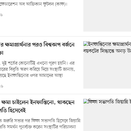
ফেডারেশন অব আফ্রিকান ফুটবল (কাফ)।
২৬
 ক্ষমাপ্রার্থনার পরও বিশ্বকাপ বর্জনে
ফা
য, দুই শর্তের কোনোটিই এখনো পূরণ হয়নি। এর
ারের বিবৃতি স্মরণ করিয়ে দিয়ে সংস্থাটি জানায়,
েছে ইনফান্তিনোর ওপর আমাদের আস্থা
২৬
য ক্ষমা চাইলেন ইনফান্তিনো, থাকছেন
পতি হিসেবেই
তে জরুরি সভার পর ফিফা সভাপতি হিসেবে জিয়ান্নি
রতি সমর্থন পুনর্ব্যক্ত করেন সংস্থাটির পরিচালনা