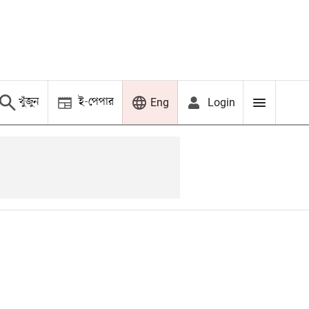
খুঁজুন
ই-পেপার
Login
Eng