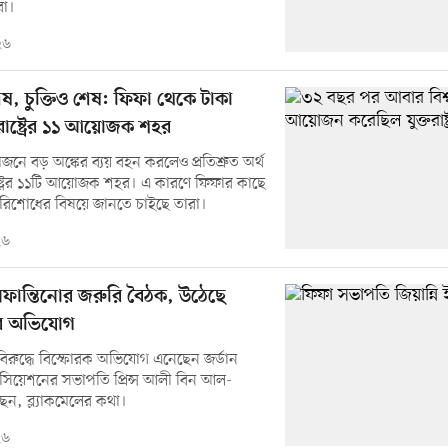
রা।
২৬
েষ, চুক্তিও শেষ: ফিফা থেকে টাকা
তরাষ্ট্রের ১১ আয়োজক শহর
নে বড় অঙ্কের ব্যয় বহন করলেও প্রতিশ্রুত অর্থ
াষ্ট্রের ১১টি আয়োজক শহর। এ কারণে ফিফার কাছে
পরিশোধের বিষয়ে জানতে চাইছে তারা।
২৬
নফান্তিনোর জরুরি বৈঠক, উঠেছে
লের অভিযোগ
বিরুদ্ধে বিস্ফোরক অভিযোগ এনেছেন জর্ডান
সিয়েশনের সভাপতি প্রিন্স আলী বিন আল-
েন, ব্ল্যাকমেলের কথা।
২৬