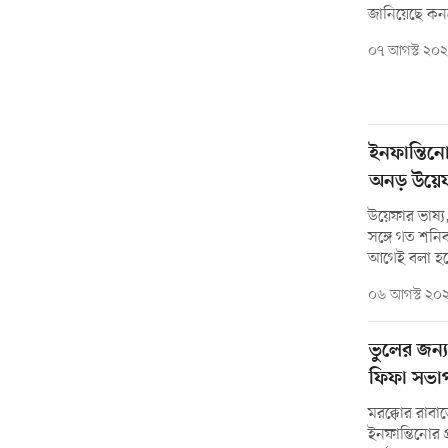
জানিয়েছে কন
০৭ আগস্ট ২০
ইনফান্তিনোর
অনড় উয়ে
উয়েফার ভাষ্
সঙ্গে গত শনিব
আগেই বলা হয়
০৬ আগস্ট ২০
ভুলের জন্
ফিফা সভা
মরক্কোর রাবা
ইনফান্তিনোর প্