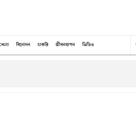
খেলা
বিনোদন
চাকরি
জীবনযাপন
ভিডিও