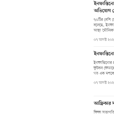
ইনফান্তিনো
অভিযোগ খে
৭০টির বেশি দ
বলেছে, ইনফান্
আস্থা ‘মৌলিক
০৭ আগস্ট ২০
ইনফান্তিনো
ইনফান্তিনোর প
ফুটবল ফেডার
গত এক দশকে 
০৭ আগস্ট ২০
আফ্রিকার স
ফিফা সভাপতি হ