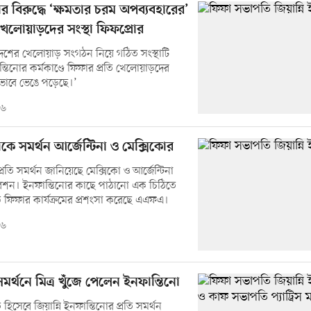
র বিরুদ্ধে ‘ক্ষমতার চরম অপব্যবহারের’
লোয়াড়দের সংস্থা ফিফপ্রোর
েশের খেলোয়াড় সংগঠন নিয়ে গঠিত সংস্থাটি
তিনোর কর্মকাণ্ডে ফিফার প্রতি খেলোয়াড়দের
ভাবে ভেঙে পড়েছে।’
২৬
কে সমর্থন আর্জেন্টিনা ও মেক্সিকোর
্রতি সমর্থন জানিয়েছে মেক্সিকো ও আর্জেন্টিনা
েশন। ইনফান্তিনোর কাছে পাঠানো এক চিঠিতে
ফিফার কার্যক্রমের প্রশংসা করেছে এএফএ।
২৬
মর্থনে মিত্র খুঁজে পেলেন ইনফান্তিনো
িসেবে জিয়ান্নি ইনফান্তিনোর প্রতি সমর্থন