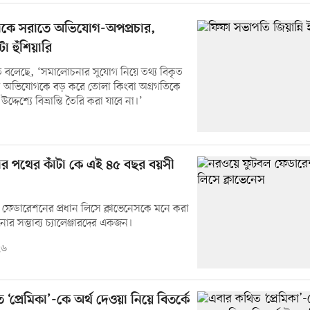
োকে সরাতে অভিযোগ-অপপ্রচার,
া হুঁশিয়ারি
ে বলেছে, ‘সমালোচনার সুযোগ নিয়ে তথ্য বিকৃত
হীন অভিযোগকে বড় করে তোলা কিংবা অগ্রগতিকে
 উদ্দেশ্যে বিভ্রান্তি তৈরি করা যাবে না।’
োর পথের কাঁটা কে এই ৪৫ বছর বয়সী
ফেডারেশনের প্রধান লিসে ক্লাভেনেসকে মনে করা
িনোর সম্ভাব্য চ্যালেঞ্জারদের একজন।
২৬
‘প্রেমিকা’-কে অর্থ দেওয়া নিয়ে বিতর্কে