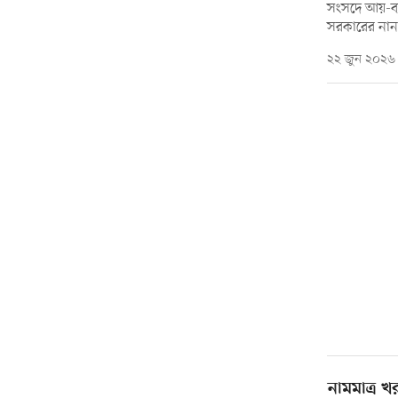
সংসদে আয়-ব্
সরকারের নানা 
২২ জুন ২০২৬
নামমাত্র খ