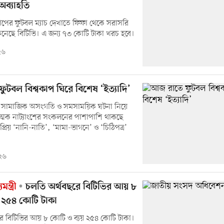
অব্যাহতি
কাপের ফুটবল ম্যাচ দেখাতে ফিফা থেকে সরাসরি
্ব কিনেছে বিটিভি। এ জন্য ৭৩ কোটি টাকা খরচ হবে।
২৬
ুটবল বিশ্বকাপ ঘিরে বিশেষ ‘ইত্যাদি’
ের সামাজিক অসংগতি ও সমসাময়িক ঘটনা নিয়ে
ূপাত্মক নাট্যাংশের সংকলনের পাশাপাশি থাকছে
প্রিয় ‘নানি-নাতি’, ‘মামা-ভাগনে’ ও ‘চিঠিপত্র’
২৬
ন্ত্রী
চলতি অর্থবছরে বিটিভির আয় ৮
য় ২৫৪ কোটি টাকা
ে বিটিভির আয় ৮ কোটি ও ব্যয় ২৫৪ কোটি টাকা।