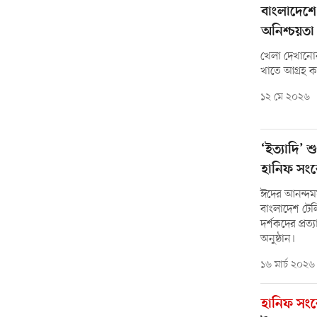
বাংলাদেশে
অনিশ্চয়তা
খেলা দেখানোর
খাতে আগ্রহ কম
১২ মে ২০২৬
‘ইত্যাদি’ 
হানিফ সং
ঈদের আনন্দময়
বাংলাদেশ টেল
দর্শকদের প্র
অনুষ্ঠান।
১৬ মার্চ ২০২৬
হানিফ সং