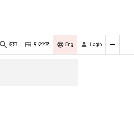
খুঁজুন
ই-পেপার
Login
Eng