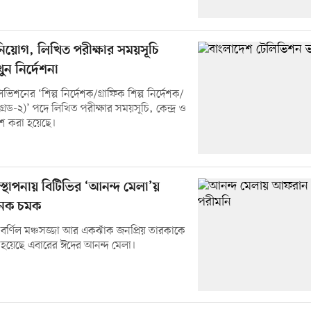
িয়োগ, লিখিত পরীক্ষার সময়সূচি
ুন নির্দেশনা
ভিশনের ‘শিল্প নির্দেশক/গ্রাফিক শিল্প নির্দেশক/
গ্রেড-২)’ পদে লিখিত পরীক্ষার সময়সূচি, কেন্দ্র ও
কাশ করা হয়েছে।
্থাপনায় বিটিভির ‘আনন্দ মেলা’য়
েক চমক
 বর্ণিল মঞ্চসজ্জা আর একঝাঁক জনপ্রিয় তারকাকে
 হয়েছে এবারের ঈদের আনন্দ মেলা।