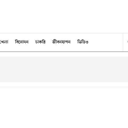
খেলা
বিনোদন
চাকরি
জীবনযাপন
ভিডিও