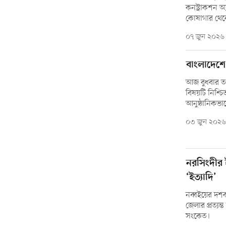
কনস্ট্রাকশন অ্
কোষাগার থেকে
০৭ জুন ২০২৬
বাংলাদেশে
আজ বুধবার তথ্
বিষয়টি নিশ্চি
আনুষ্ঠানিকভা
০৩ জুন ২০২৬
নরসিংদীর 
‘ইত্যাদি’
নব্বইয়ের দশক 
জেলার প্রত্য
সংকেত।