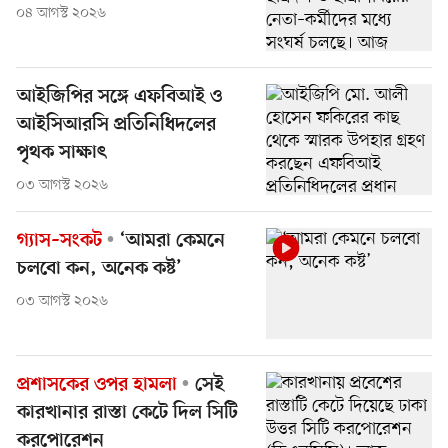
০৪ আগস্ট ২০২৬
আইজিপির সঙ্গে এফবিআই ও
আইসিআরসি প্রতিনিধিদলের
পৃথক সাক্ষাৎ
০৩ আগস্ট ২০২৬
গ্যাস–সংকট
‘আমরা কেমনে
চলবো কন, অনেক কষ্ট’
০৩ আগস্ট ২০২৬
প্রশাসকের ওপর হামলা
সেই
কারখানার রাস্তা কেটে দিল সিটি
করপোরেশন