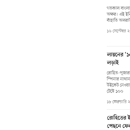
গতকাল বাংলা
অক্ষর। এই ই
বাঁহাতি অলরা
১৬ সেপ্টেম্বর
লায়নের ‘১
লড়াই
রোহিত-পূজারা
স্পিনার নাথা
উইকেট নেওয়ার
টেস্টে ১০০
১৮ ফেব্রুয়ারি
রোহিতের ই
পেছনে ফে