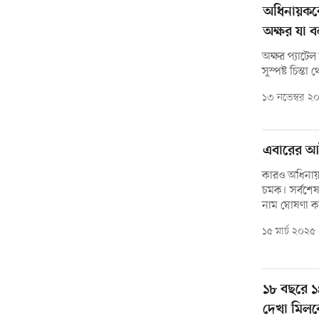
অধিনায়কক
অক্ষর যা 
অক্ষর প্যাটে
সুস্পষ্ট চিন্ত
১৩ নভেম্বর ২
এবারের আ
কারও অধিনায়
চমক। সর্বশেষ
নাম ঘোষণা ক
১৫ মার্চ ২০২৫
১৮ বছরে ১
দেখা মিলব