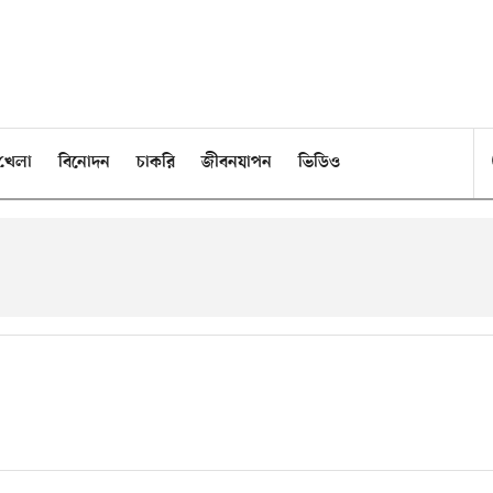
খেলা
বিনোদন
চাকরি
জীবনযাপন
ভিডিও