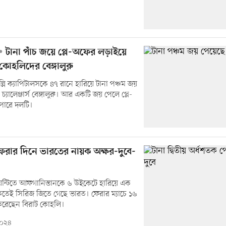
টানা পাঁচ জয়ে প্লে-অফের লড়াইয়ে
কোহলিদের বেঙ্গালুরু
দিল্লি ক্যাপিটালসকে ৪৭ রানে হারিয়ে টানা পঞ্চম জয়
চ্যালেঞ্জার্স বেঙ্গালুরু। আর একটি জয় পেলে প্লে-
ারে দলটি।
রার দিনে ভারতের নায়ক অক্ষর-দুবে-
োয়েন্টিতে আফগানিস্তানকে ৬ উইকেটে হারিয়ে এক
াকতেই সিরিজ জিতে গেছে ভারত। ফেরার ম্যাচে ১৬
করেছেন বিরাট কোহলি।
২০২৪