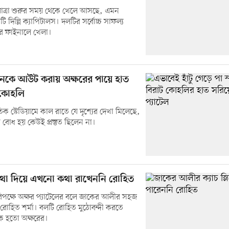
ত্রা শুরুর সময় থেকে খেলে আসছে, এমন
দিল্লি ক্যাপিটালস। দলটির সর্বোচ্চ সাফল্য
 ফাইনালে খেলা।
নকে আউট করায় অক্ষরের পায়ে হাত
 কোহলি
াতিক স্টেডিয়ামে কাল রাতে যে দৃশ্যের দেখা মিলেছে,
 বোধ হয় কেউই প্রস্তুত ছিলেন না।
থা দিয়ে এখনো কথা রাখেননি রোহিত
িপক্ষে অক্ষর প্যাটেলের বলে জাকের আলীর সহজ
রোহিত শর্মা। বলটি রোহিত মুঠোবন্দী করতে
রিক হতো অক্ষরের।