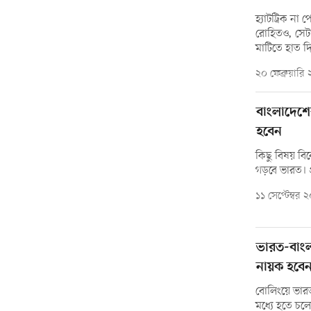
হ্যাটট্রিক ন
রোহিতও, সেট
মাটিতে হাত দ
২০ ফেব্রুয়ারি
বাংলাদেশের
হবেন
কিছু বিষয় বি
গড়বে ভারত। প
১১ সেপ্টেম্বর 
ভারত-বাংল
নায়ক হবে
বোলিংয়ে ভারত
মধ্যে হতে চল