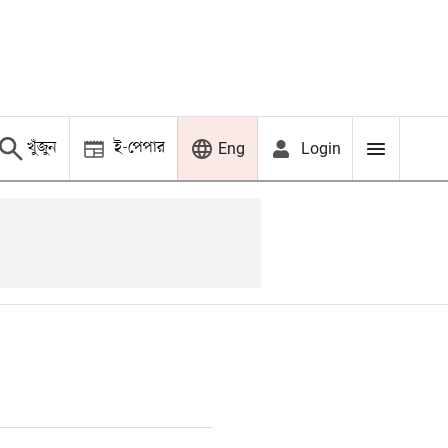
খুঁজুন
ই-পেপার
Login
Eng