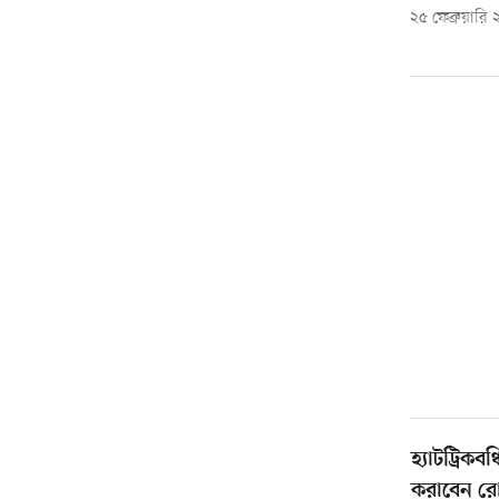
২৫ ফেব্রুয়ারি
হ্যাটট্রিকব
করাবেন র