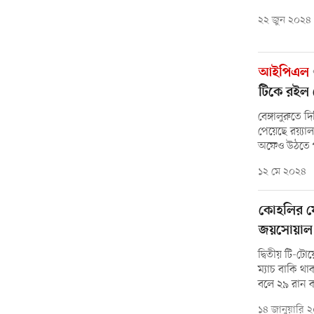
২২ জুন ২০২৪
আইপিএল
টিকে রইল 
বেঙ্গালুরুতে 
পেয়েছে রয়্যাল 
অফেও উঠতে প
১২ মে ২০২৪
কোহলির ফে
জয়সোয়াল
দ্বিতীয় টি-ট
ম্যাচ বাকি থ
বলে ২৯ রান 
১৪ জানুয়ারি 