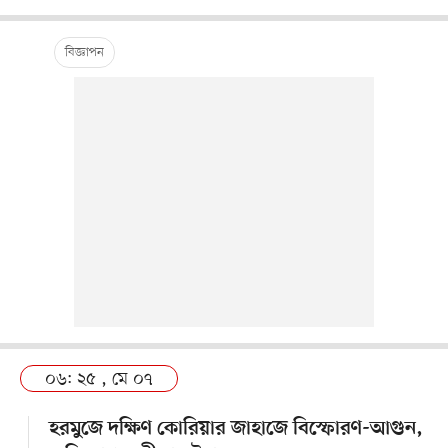
০৬: ২৫ , মে ০৭
হরমুজে দক্ষিণ কোরিয়ার জাহাজে বিস্ফোরণ-আগুন,