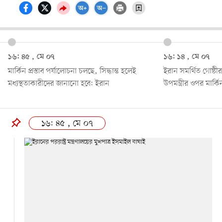
১৬: ৪৫ , মে ০৭
১৬: ১৪ , মে ০৭
মার্কিন প্রস্তাব পর্যালোচনা চলছে, সিদ্ধান্ত হলেই
ইরান সমর্থিত গোষ্ঠীর 
মধ্যস্থতাকারীদের জানানো হবে: ইরান
উপমন্ত্রীর ওপর মার্কি
১৬: ৪৫ , মে ০৭