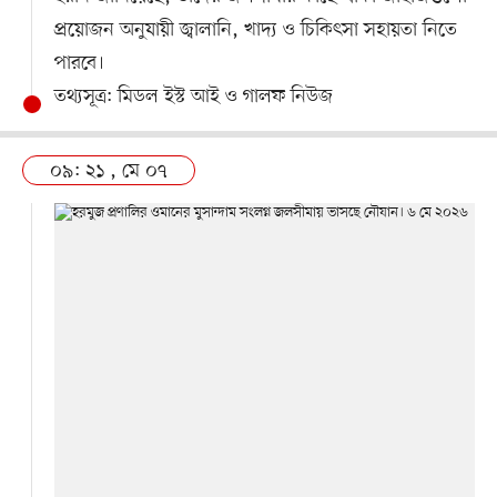
প্রয়োজন অনুযায়ী জ্বালানি, খাদ্য ও চিকিৎসা সহায়তা নিতে
পারবে।
তথ্যসূত্র: মিডল ইস্ট আই ও গালফ নিউজ
০৯: ২১ , মে ০৭