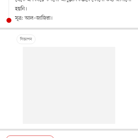
হয়নি।
সূত্র: আল–জাজিরা।