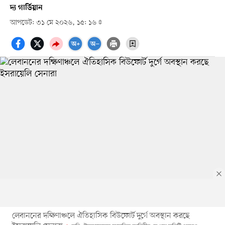
দ্য গার্ডিয়ান
আপডেট: ৩১ মে ২০২৬, ১৫: ১৬
লেবাননের দক্ষিণাঞ্চলে ঐতিহাসিক বিউফোর্ট দুর্গে অবস্থান করছে