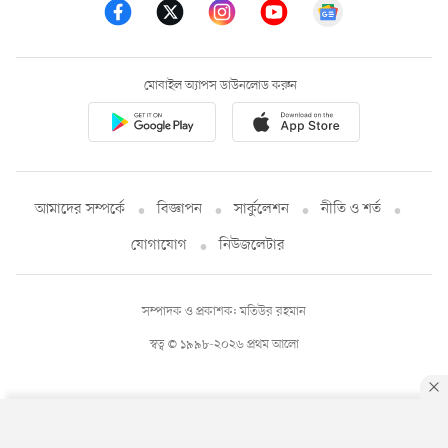
মোবাইল অ্যাপস ডাউনলোড করুন
আমাদের সম্পর্কে
বিজ্ঞাপন
সার্কুলেশন
নীতি ও শর্ত
যোগাযোগ
নিউজলেটার
সম্পাদক ও প্রকাশক: মতিউর রহমান
স্বত্ব © ১৯৯৮-২০২৬ প্রথম আলো