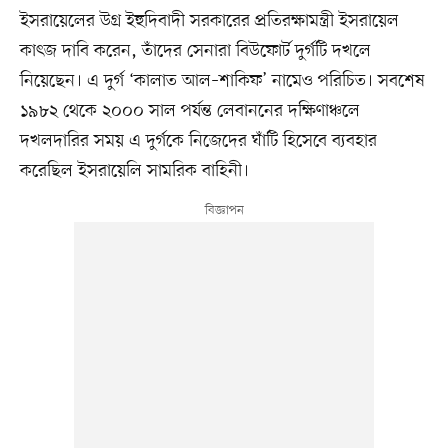
ইসরায়েলের উগ্র ইহুদিবাদী সরকারের প্রতিরক্ষামন্ত্রী ইসরায়েল
কাৎজ দাবি করেন, তাঁদের সেনারা বিউফোর্ট দুর্গটি দখলে
নিয়েছেন। এ দুর্গ ‘কালাত আল–শাকিফ’ নামেও পরিচিত। সবশেষ
১৯৮২ থেকে ২০০০ সাল পর্যন্ত লেবাননের দক্ষিণাঞ্চলে
দখলদারির সময় এ দুর্গকে নিজেদের ঘাঁটি হিসেবে ব্যবহার
করেছিল ইসরায়েলি সামরিক বাহিনী।