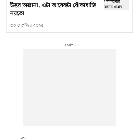
উত্তর অজানা, এটা আরেকটা ধোঁকাবাজি
নয়তো
৩০ সেপ্টেম্বর ২০২৫