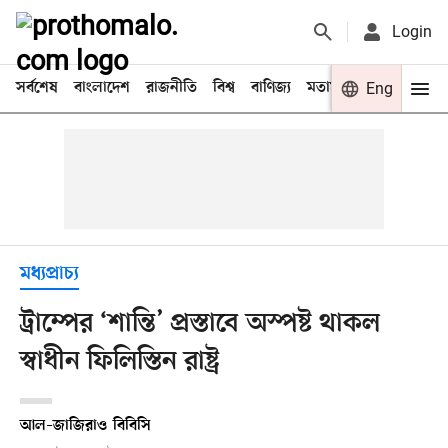
Login
সর্বশেষ
বাংলাদেশ
রাজনীতি
বিশ্ব
বাণিজ্য
মতামত
খেলা
Eng
বিনো
মধ্যপ্রাচ্য
ট্রাম্পের ‘শান্তি’ প্রস্তাবে অস্পষ্ট থাকল
স্বাধীন ফিলিস্তিন রাষ্ট্র
আল–জাজিরা
ও
বিবিসি