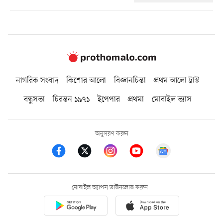
নাগরিক সংবাদ
কিশোর আলো
বিজ্ঞানচিন্তা
প্রথম আলো ট্রাস্ট
বন্ধুসভা
চিরন্তন ১৯৭১
ইপেপার
প্রথমা
মোবাইল ভ্যাস
অনুসরণ করুন
মোবাইল অ্যাপস ডাউনলোড করুন