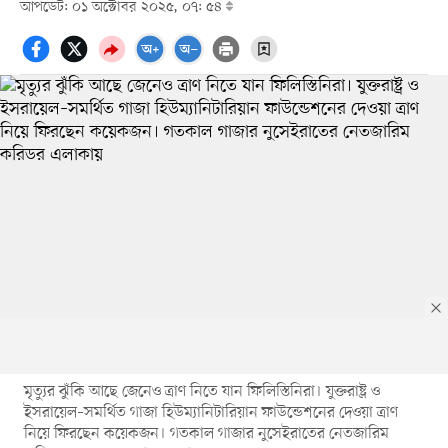
আপডেট: ০১ অক্টোবর ২০২৫, ০৭: ৫৪
মৃত্যুর ঝুঁকি আছে জেনেও ত্রাণ নিতে যান ফিলিস্তিনিরা। যুক্তরাষ্ট্র ও
ইসরায়েল–সমর্থিত গাজা হিউম্যানিটারিয়ান ফাউন্ডেশনের দেওয়া ত্রাণ
নিয়ে ফিরছেন কয়েকজন। গতকাল গাজার নুসেইরাতের নেতজারিম