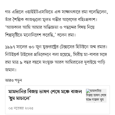
গত এপ্রিলে ওয়াইইউএসজিতে এক সাক্ষাৎকারে রমা বলেছিলেন,
তাঁর শৈল্পিক কাজগুলো মূলত গভীর আবেগের বহিঃপ্রকাশ।
‘আজকাল আমি আমার অভিজ্ঞতা ও পছন্দের বিষয় নিয়ে
শিল্পসৃষ্টিতে মনোনিবেশ করেছি,’ বলেন রমা।
১৯৯৭ সালের ৩০ জুন যুক্তরাষ্ট্রের টেক্সাসের হিউস্টনে জন্ম রমার।
নিউইয়র্ক টাইসের প্রতিবেদনে বলা হয়েছে, সিরীয় মা–বাবার সঙ্গে
রমা মাত্র ৯ বছর বয়সে সংযুক্ত আরব আমিরাতের দুবাইয়ে পাড়ি
জমান।
আরও পড়ুন
মামদানির বিজয় ভাষণ শেষে মঞ্চে বাজল
‘ধুম মাচালে’
০৫ নভেম্বর ২০২৫