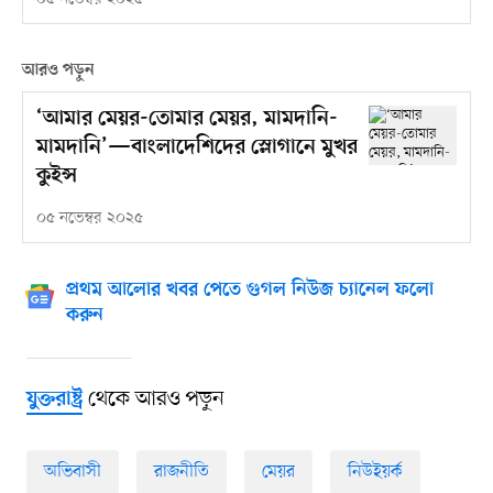
আরও পড়ুন
‘আমার মেয়র-তোমার মেয়র, মামদানি-
মামদানি’—বাংলাদেশিদের স্লোগানে মুখর
কুইন্স
০৫ নভেম্বর ২০২৫
প্রথম আলোর খবর পেতে গুগল নিউজ চ্যানেল ফলো
করুন
থেকে আরও পড়ুন
যুক্তরাষ্ট্র
অভিবাসী
রাজনীতি
মেয়র
নিউইয়র্ক