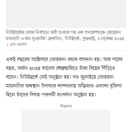
নিউইয়র্কের মেয়র নির্বাচনে জয়ী হওয়ার পর এক সমাবেশমঞ্চে জোহরান
মামদানি ও রমা দুওয়াজি। ব্রুকলিন, নিউইয়র্ক, যুক্তরাষ্ট্র, ৪ নভেম্বর ২০২৫
ছবি: রয়টার্স
একই বছরের অক্টোবরে জোহরান–রমার বাগ্‌দান হয়। আর পরের
বছর, অর্থাৎ ২০২৫ সালের ফেব্রুয়ারিতে তাঁরা বিয়ের পিঁড়িতে
বসেন। নিউইয়র্কে সেই অনুষ্ঠান হয়। গত জুলাইয়ে জোহরান
মামদানির জন্মস্থান উগান্ডার কাম্পালায় অভিজাত এলাকা বুজিগা
হিলে তাঁদের বিবাহ–পরবর্তী সংবর্ধনা অনুষ্ঠান হয়।