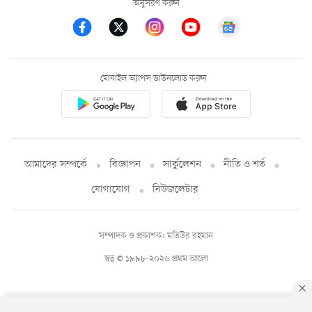
অনুসরণ করুন
মোবাইল অ্যাপস ডাউনলোড করুন
আমাদের সম্পর্কে
বিজ্ঞাপন
সার্কুলেশন
নীতি ও শর্ত
যোগাযোগ
নিউজলেটার
সম্পাদক ও প্রকাশক: মতিউর রহমান
স্বত্ব © ১৯৯৮-২০২৬ প্রথম আলো