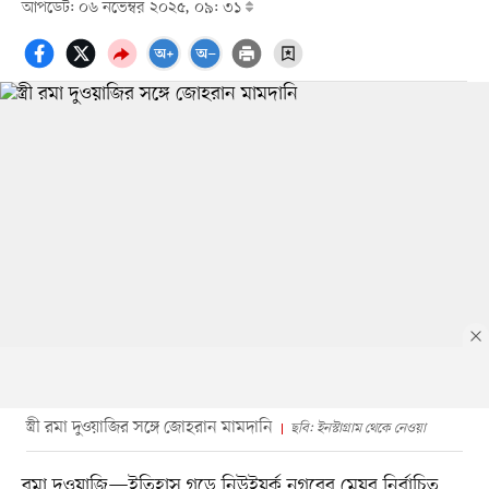
আপডেট: ০৬ নভেম্বর ২০২৫, ০৯: ৩১
স্ত্রী রমা দুওয়াজির সঙ্গে জোহরান মামদানি
ছবি: ইনস্টাগ্রাম থেকে নেওয়া
রমা দুওয়াজি—ইতিহাস গড়ে নিউইয়র্ক নগরের মেয়র নির্বাচিত