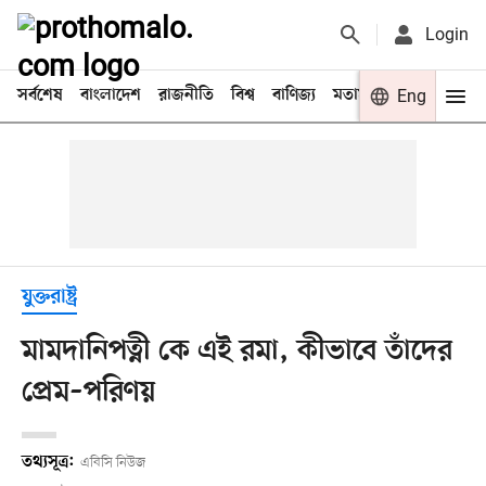
Login
সর্বশেষ
বাংলাদেশ
রাজনীতি
বিশ্ব
বাণিজ্য
মতামত
খেলা
Eng
বিনো
যুক্তরাষ্ট্র
মামদানিপত্নী কে এই রমা, কীভাবে তাঁদের
প্রেম–পরিণয়
তথ্যসূত্র:
এবিসি নিউজ