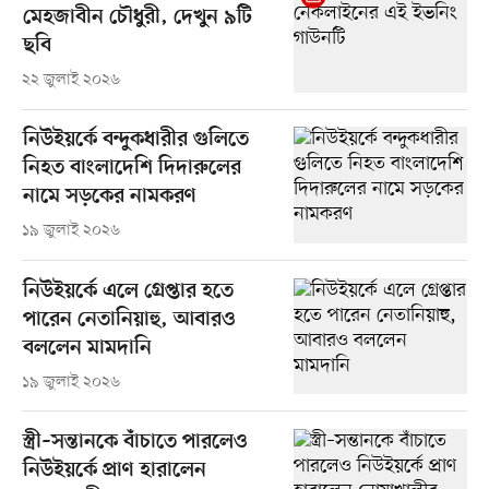
মেহজাবীন চৌধুরী, দেখুন ৯টি
ছবি
২২ জুলাই ২০২৬
নিউইয়র্কে বন্দুকধারীর গুলিতে
নিহত বাংলাদেশি দিদারুলের
নামে সড়কের নামকরণ
১৯ জুলাই ২০২৬
নিউইয়র্কে এলে গ্রেপ্তার হতে
পারেন নেতানিয়াহু, আবারও
বললেন মামদানি
১৯ জুলাই ২০২৬
স্ত্রী–সন্তানকে বাঁচাতে পারলেও
নিউইয়র্কে প্রাণ হারালেন