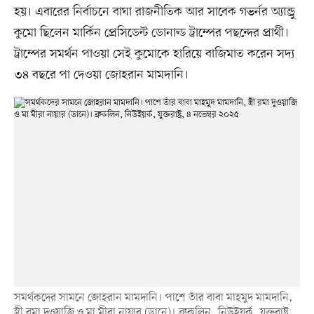
হয়। এবারের নির্বাচনে বাঘা রাজনীতিক আর সাবেক গভর্নর অ্যান্ড্রু
কুমো ছিলেন মার্কিন প্রেসিডেন্ট ডোনাল্ড ট্রাম্পের পছন্দের প্রার্থী।
ট্রাম্পের সমর্থন পাওয়া সেই কুমোকে হারিয়ে বাজিমাত করেন সদ্য
৩৪ বছরে পা দেওয়া জোহরান মামদানি।
সমর্থকদের সামনে জোহরান মামদানি। পাশে তাঁর বাবা মাহমুদ মামদানি,
স্ত্রী রমা দুওয়াজি ও মা মীরা নায়ার (ডানে)। ব্রুকলিন, নিউইয়র্ক, যুক্তরাষ্ট্র,