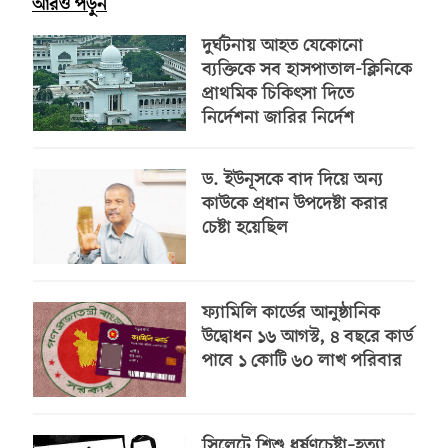
আরও পড়ুন
দুর্ঘটনায় আহত যেকোনো
ব্যক্তিকে সব হাসপাতাল-ক্লিনিকে
প্রাথমিক চিকিৎসা দিতে
নির্দেশনা জারির নির্দেশ
ড. ইউনূসকে বাদ দিয়ে অন্য
কাউকে প্রধান উপদেষ্টা করার
চেষ্টা হয়েছিল
ফ্যামিলি কার্ডের আনুষ্ঠানিক
উদ্বোধন ১৬ আগস্ট, ৪ বছরে কার্ড
পাবে ১ কোটি ৬০ লাখ পরিবার
সিলেটে শিশু ধর্ষণচেষ্টা–হত্যা