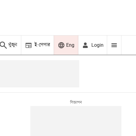
খুঁজুন
ই-পেপার
Login
Eng