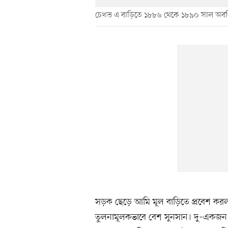
চেখভ এ বাড়িতে ১৮৮৬ থেকে ১৮৯০ সাল অবধ
সড়ক ছেড়ে আমি মূল বাড়িতে প্রবেশ করল
তুলনামূলকভাবে বেশ সুনসান। দু–একজন ছা