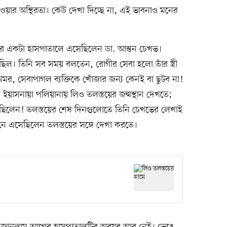
ওয়ার অস্থিরতা। কেউ দেখা দিচ্ছে না, এই ভাবনাও মনের
র একটা হাসপাতালে এসেছিলেন ডা. আন্তন চেখভ।
িল। তিনি সব সময় বলতেন, রোগীর সেবা হলো তাঁর স্ত্রী
 অমর, সেবাপাগল ব্যক্তিকে খোঁজার জন্য কেনই বা ছুটব না!
য়াসনায়া পলিয়ানায় লিও তলস্তয়ের জন্মস্থান দেখতে;
িয় ছিলেন! তলস্তয়ের শেষ দিনগুলোতে তিনি চেখভের লেখাই
 এসেছিলেন তলস্তয়ের সঙ্গে দেখা করতে।
য়ে জানলাম আগের হাসপাতালটির অবয়ব আর নেই। ভেঙে