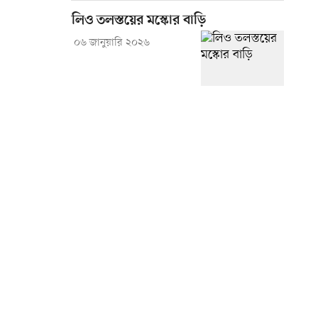
লিও তলস্তয়ের মস্কোর বাড়ি
০৬ জানুয়ারি ২০২৬