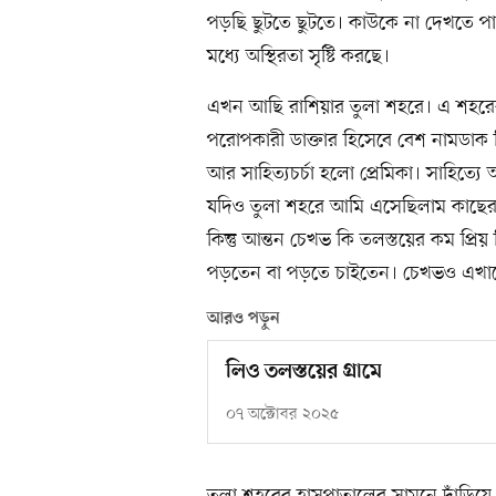
পড়ছি ছুটতে ছুটতে। কাউকে না দেখতে পা
মধ্যে অস্থিরতা সৃষ্টি করছে।
এখন আছি রাশিয়ার তুলা শহরে। এ শহরে
পরোপকারী ডাক্তার হিসেবে বেশ নামডাক ছ
আর সাহিত্যচর্চা হলো প্রেমিকা। সাহিত্যে
যদিও তুলা শহরে আমি এসেছিলাম কাছের ই
কিন্তু আন্তন চেখভ কি তলস্তয়ের কম প্র
পড়তেন বা পড়তে চাইতেন। চেখভও এখানে
আরও পড়ুন
লিও তলস্তয়ের গ্রামে
০৭ অক্টোবর ২০২৫
তুলা শহরের হাসপাতালের সামনে দাঁড়ি