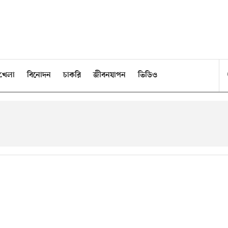
খেলা
বিনোদন
চাকরি
জীবনযাপন
ভিডিও