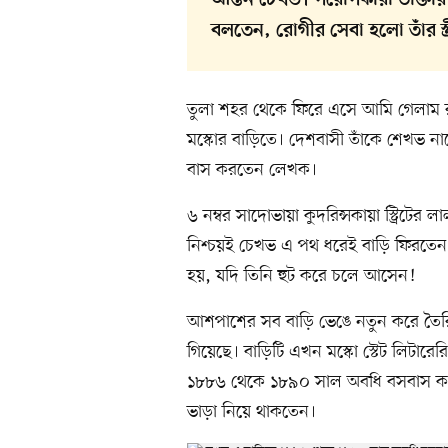
আন্তন চেখভ। পরোপকারী ডাক্তার
বলতেন, রোগীর সেবা হলো তাঁর স্ত্
তুলা শহর থেকে ফিরে এসে আমি গেলাম রুশ
মস্কোর বাড়িতে। দেশবাসী তাঁকে শেখভ নাম
বাস করতেন লেখক।
৬ নম্বর সাদোভায়া কুদরিন্সকায়া স্ট্রিটে
নিশ্চয়ই চেখভ এ পথ ধরেই বাড়ি ফিরতেন
হয়, যদি তিনি হুট করে চলে আসেন!
আশপাশের সব বাড়ি ভেঙে নতুন করে তৈরি ক
গিয়েছে। বাড়িটি এখন মস্কো স্টেট লিটারের
১৮৮৬ থেকে ১৮৯০ সাল অবধি বসবাস করেছ
ভাড়া নিয়ে থাকতেন।