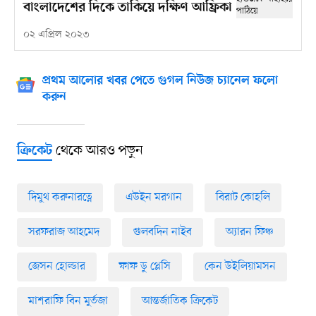
বাংলাদেশের দিকে তাকিয়ে দক্ষিণ আফ্রিকা
০২ এপ্রিল ২০২৩
প্রথম আলোর খবর পেতে গুগল নিউজ চ্যানেল ফলো
করুন
থেকে আরও পড়ুন
ক্রিকেট
দিমুথ করুনারত্নে
এউইন মরগান
বিরাট কোহলি
সরফরাজ আহমেদ
গুলবদিন নাইব
অ্যারন ফিঞ্চ
জেসন হোল্ডার
ফাফ ডু প্লেসি
কেন উইলিয়ামসন
মাশরাফি বিন মুর্তজা
আন্তর্জাতিক ক্রিকেট