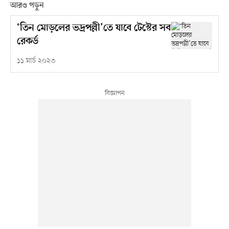
আরও পড়ুন
‘তিন মোড়লের ভদ্রপল্লী’তে যাবে টেস্টের সব
রেকর্ড
১১ মার্চ ২০২৩