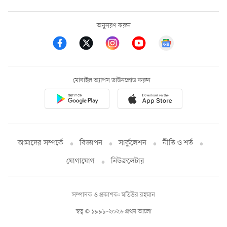
অনুসরণ করুন
মোবাইল অ্যাপস ডাউনলোড করুন
আমাদের সম্পর্কে
বিজ্ঞাপন
সার্কুলেশন
নীতি ও শর্ত
যোগাযোগ
নিউজলেটার
সম্পাদক ও প্রকাশক: মতিউর রহমান
স্বত্ব © ১৯৯৮-২০২৬ প্রথম আলো