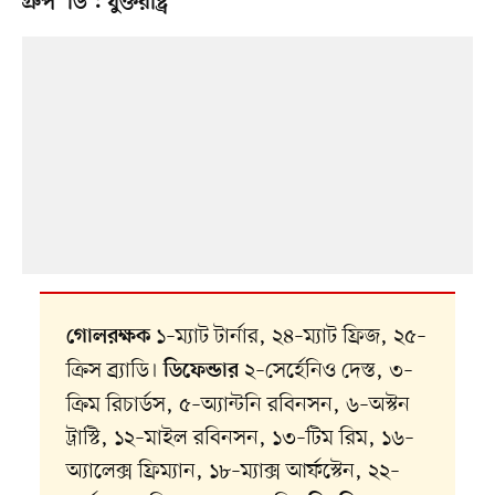
গ্রুপ ‘ডি’: যুক্তরাষ্ট্র
১–ম্যাট টার্নার, ২৪–ম্যাট ফ্রিজ, ২৫–
গোলরক্ষক
ক্রিস ব্র্যাডি।
২–সের্হেনিও দেস্ত, ৩–
ডিফেন্ডার
ক্রিম রিচার্ডস, ৫–অ্যান্টনি রবিনসন, ৬–অস্টন
ট্রাস্টি, ১২–মাইল রবিনসন, ১৩–টিম রিম, ১৬–
অ্যালেক্স ফ্রিম্যান, ১৮–ম্যাক্স আর্ফস্টেন, ২২–