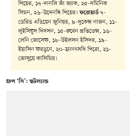
পিয়ের, ১৭–দানলি জাঁ জ্যাক, ২৫–দমিনিক
সিমন, ২৬–উদেনস্কি পিয়ের।
৭–
ফরোয়ার্ড
ডেরিত এতিয়েন জুনিয়র, ৯–দুকেন্স নাজন, ১১–
লুইসিয়ুস দিদসন, ১৫–রুবেন প্রভিডেন্স, ১৬–
লেনি জোসেফ, ১৮–উইলসন ইসিদর, ১৯–
ইয়াসিন ফরতুনে, ২০–ফ্রানৎসদি পিরো, ২১–
জোসুয়ে কাসিমির।
গ্রুপ ‘সি’: স্কটল্যান্ড