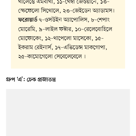
থালেন্তে এমবাথা, ১১–থেম্বা জেওয়ানে, ১৩–
স্ফেফেলো সিথোলে, ২৩–জেইডেন অ্যাডামস।
৭–ওসউইন অ্যাপোলিস, ৮–শেপাং
ফরোয়ার্ড
মোরেমি, ৯–লাইল ফস্টার, ১০–রেলেবোহিলে
মোফোকেং, ১২–থাপেলো মাসেকো, ১৫–
ইকরাম রেইনার্স, ১৭–এভিডেন্স মাকগোপা,
২৫–কামোগেলো সেবেলেবেলে ।
গ্রুপ ‘এ’: চেক প্রজাতন্ত্র