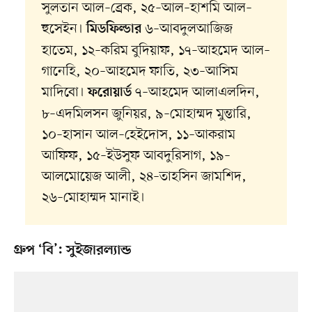
সুলতান আল–ব্রেক, ২৫–আল–হাশমি আল–
হুসেইন।
৬–আবদুলআজিজ
মিডফিল্ডার
হাতেম, ১২–করিম বুদিয়াফ, ১৭–আহমেদ আল–
গানেহি, ২০–আহমেদ ফাতি, ২৩–আসিম
মাদিবো।
৭–আহমেদ আলাএলদিন,
ফরোয়ার্ড
৮–এদমিলসন জুনিয়র, ৯–মোহাম্মদ মুন্তারি,
১০–হাসান আল–হেইদোস, ১১–আকরাম
আফিফ, ১৫–ইউসুফ আবদুরিসাগ, ১৯–
আলমোয়েজ আলী, ২৪–তাহসিন জামশিদ,
২৬–মোহাম্মদ মানাই।
গ্রুপ ‘বি’: সুইজারল্যান্ড