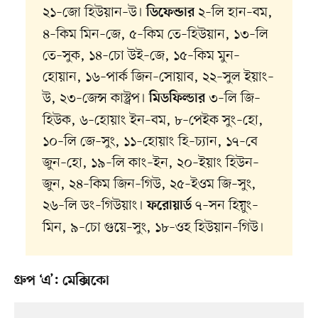
২১–জো হিউয়ান–উ।
২–লি হান–বম,
ডিফেন্ডার
৪–কিম মিন–জে, ৫–কিম তে–হিউয়ান, ১৩–লি
তে–সুক, ১৪–চো উই–জে, ১৫–কিম মুন–
হোয়ান, ১৬–পার্ক জিন–সোয়াব, ২২–সুল ইয়াং–
উ, ২৩–জেন্স কাস্ট্রপ।
৩–লি জি–
মিডফিল্ডার
হিউক, ৬–হোয়াং ইন–বম, ৮–পেইক সুং–হো,
১০–লি জে–সুং, ১১–হোয়াং হি–চ্যান, ১৭–বে
জুন–হো, ১৯–লি কাং–ইন, ২০–ইয়াং হিউন–
জুন, ২৪–কিম জিন–গিউ, ২৫–ইওম জি–সুং,
২৬–লি ডং–গিউয়াং।
৭–সন হিয়ুং–
ফরোয়ার্ড
মিন, ৯–চো গুয়ে–সুং, ১৮–ওহ হিউয়ান–গিউ।
গ্রুপ ‘এ’: মেক্সিকো