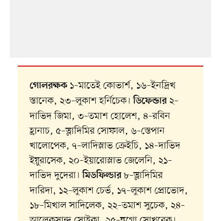
১–মাতেই কোভার্শ, ১৬–ইনদ্রিখ
গোলরক্ষক
স্তানেক, ২৩–লুকাশ হর্নিচেক।
২–
ডিফেন্ডার
দাভিদ জিমা, ৩–তমাশ হোলেশ, ৪–রবিন
হ্রানাচ, ৫–ভ্লাদিমির সোফাল, ৬–স্তেপান
খালোপেক, ৭–লাদিস্লাভ ক্রেইচি, ১৪–দাভিদ
ইয়ুরাসেক, ২০–ইয়ারোস্লাভ জেলেনি, ২১–
দাভিদ দুদেরা।
৮–ভ্লাদিমির
মিডফিল্ডার
দারিদা, ১২–লুকাশ চের্ভ, ১৭–লুকাশ প্রোভোদ,
১৮–মিখাল সাদিলেক, ২২–তমাশ সুচেক, ২৪–
আলেকসান্দ্র সোইকা, ২৫–হুগো সোখুরেক।