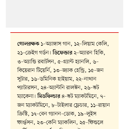
১–অ্যাঙ্গাস গান, ১২–লিয়াম কেলি,
গোলরক্ষক
২১–ক্রেইগ গর্ডন।
২–অ্যারন হিকি,
ডিফেন্ডার
৩–অ্যান্ডি রবার্টসন, ৫–গ্র্যান্ট হ্যানলি, ৬–
কিয়েরান টিয়ের্নি, ১৩–জ্যাক হেন্ড্রি, ১৫–জন
সুটার, ১৬–ডমিনিক হাইয়াম, ২২–নাথান
প্যাটারসন, ২৪–অ্যান্টনি রালস্টন, ২৬–স্কট
ম্যাকেনা।
৪–স্কট ম্যাকটমিনে, ৭–
মিডফিল্ডার
জন ম্যাকটমিনে, ৮–টাইলার ফ্লেচার, ১১–রায়ান
ক্রিস্টি, ১৭–বেন গ্যানন–ডোক, ১৯–লুইস
ফার্গুসন, ২৩–কেনি ম্যাকলিন, ২৫–ফিন্ডলে