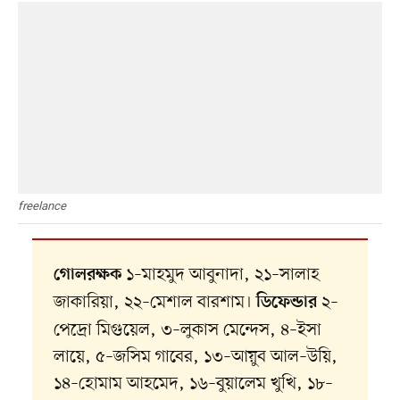
freelance
১–মাহমুদ আবুনাদা, ২১–সালাহ
গোলরক্ষক
জাকারিয়া, ২২–মেশাল বারশাম।
২–
ডিফেন্ডার
পেদ্রো মিগুয়েল, ৩–লুকাস মেন্দেস, ৪–ইসা
লায়ে, ৫–জসিম গাবের, ১৩–আয়ুব আল–উয়ি,
১৪–হোমাম আহমেদ, ১৬–বুয়ালেম খুখি, ১৮–