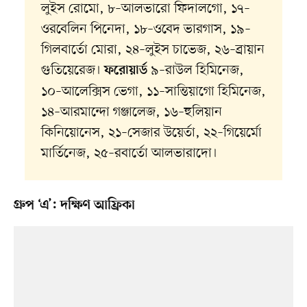
লুইস রোমো, ৮–আলভারো ফিদালগো, ১৭–
ওরবেলিন পিনেদা, ১৮–ওবেদ ভারগাস, ১৯–
গিলবার্তো মোরা, ২৪–লুইস চাভেজ, ২৬–ব্রায়ান
গুতিয়েরেজ।
৯–রাউল হিমিনেজ,
ফরোয়ার্ড
১০–আলেক্সিস ভেগা, ১১–সান্তিয়াগো হিমিনেজ,
১৪–আরমান্দো গঞ্জালেজ, ১৬–হুলিয়ান
কিনিয়োনেস, ২১–সেজার উয়ের্তা, ২২–গিয়ের্মো
মার্তিনেজ, ২৫–রবার্তো আলভারাদো।
গ্রুপ ‘এ’: দক্ষিণ আফ্রিকা