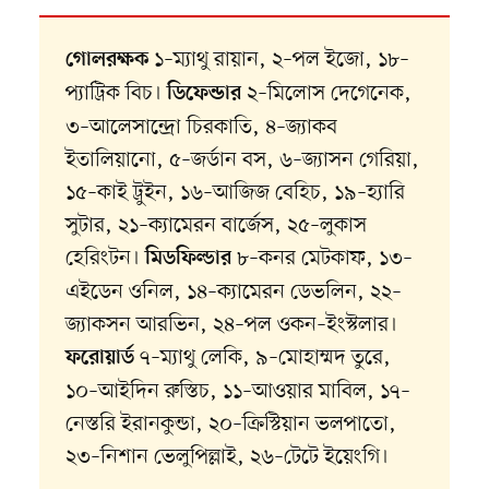
১–ম্যাথু রায়ান, ২–পল ইজো, ১৮–
গোলরক্ষক
প্যাট্রিক বিচ।
২–মিলোস দেগেনেক,
ডিফেন্ডার
৩–আলেসান্দ্রো চিরকাতি, ৪–জ্যাকব
ইতালিয়ানো, ৫–জর্ডান বস, ৬–জ্যাসন গেরিয়া,
১৫–কাই ট্রুইন, ১৬–আজিজ বেহিচ, ১৯–হ্যারি
সুটার, ২১–ক্যামেরন বার্জেস, ২৫–লুকাস
হেরিংটন।
৮–কনর মেটকাফ, ১৩–
মিডফিল্ডার
এইডেন ওনিল, ১৪–ক্যামেরন ডেভলিন, ২২–
জ্যাকসন আরভিন, ২৪–পল ওকন–ইংস্টলার।
৭–ম্যাথু লেকি, ৯–মোহাম্মদ তুরে,
ফরোয়ার্ড
১০–আইদিন রুস্তিচ, ১১–আওয়ার মাবিল, ১৭–
নেস্তরি ইরানকুন্ডা, ২০–ক্রিস্টিয়ান ভলপাতো,
২৩–নিশান ভেলুপিল্লাই, ২৬–টেটে ইয়েংগি।