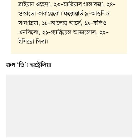
ব্রাইয়ান ওহেদা, ২৩–মাতিয়াস গালারজা, ২৪–
গুস্তাভো কাবায়েরো।
৯–আন্তনিও
ফরোয়ার্ড
সানাব্রিয়া, ১৮–আলেক্স আর্সে, ১৯–হুলিও
এনসিসো, ২১–গ্যাব্রিয়েল আভালোস, ২৫–
ইসিদ্রো পিত্তা।
গ্রুপ ‘ডি’: অস্ট্রেলিয়া