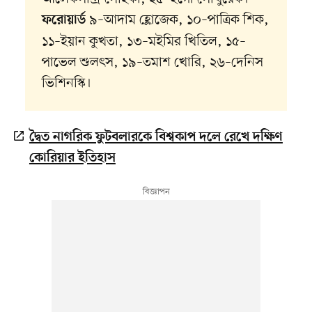
৯–আদাম হ্লোজেক, ১০–পাত্রিক শিক,
ফরোয়ার্ড
১১–ইয়ান কুখতা, ১৩–মইমির খিতিল, ১৫–
পাভেল শুলৎস, ১৯–তমাশ খোরি, ২৬–দেনিস
ভিশিনস্কি।
দ্বৈত নাগরিক ফুটবলারকে বিশ্বকাপ দলে রেখে দক্ষিণ
কোরিয়ার ইতিহাস