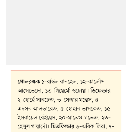
১–রাউল রানহেল, ১২–কার্লোস
গোলরক্ষক
আসেভেদো, ১৩–গিয়ের্মো ওচোয়া।
ডিফেন্ডার
২–হোর্হে সানচেজ, ৩–সেজার মন্তেস, ৪–
এদসন আলভারেজ, ৫–হোহান ভাসকেজ, ১৫–
ইসরায়েল রেইয়েস, ২০–মাতেও চাভেজ, ২৩–
হেসুস গায়ার্দো।
৬–এরিক লিরা, ৭–
মিডফিল্ডার