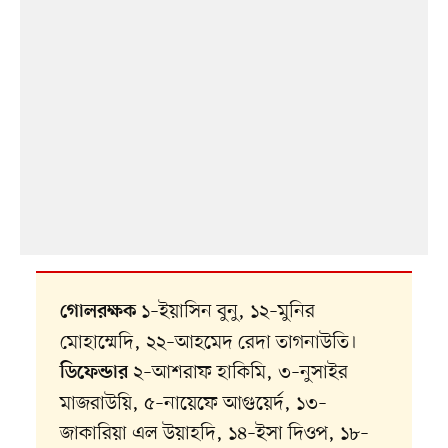
১–ইয়াসিন বুনু, ১২–মুনির
গোলরক্ষক
মোহাম্মেদি, ২২–আহমেদ রেদা তাগনাউতি।
২–আশরাফ হাকিমি, ৩–নুসাইর
ডিফেন্ডার
মাজরাউয়ি, ৫–নায়েফে আগুয়ের্দ, ১৩–
জাকারিয়া এল উয়াহদি, ১৪–ইসা দিওপ, ১৮–