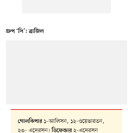
গ্রুপ ‘সি’: ব্রাজিল
১–আলিসন, ১২–ওয়েভারতন,
গোলকিপার
২৩– এদেরসন।
২–এদেরসন
ডিফেন্ডার