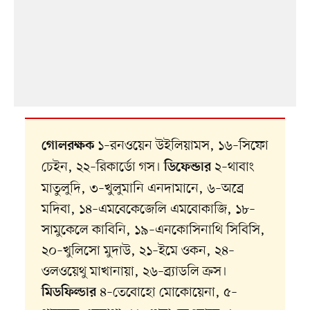
১–রনওয়েন উইলিয়ামস, ১৬–সিফো
গোলরক্ষক
চেইন, ২২–রিকার্ডো গস।
২–থাবাং
ডিফেন্ডার
মাতুলুদি, ৩–খুলুমানি এনদামানে, ৬–অব্রে
মদিবা, ১৪–এমবেকেজেলি এমবোকাজি, ১৮–
সামুকেলে কাবিনি, ১৯–এনকোসিনাথি সিবিসি,
২০–খুলিসো মুদাউ, ২১–ইমে ওকন, ২৪–
ওলওয়েথু মাখানায়া, ২৬–ব্র্যাডলি ক্রস।
৪–তেবোহো মোকোয়েনা, ৫–
মিডফিল্ডার