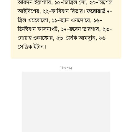
আরদন ইয়াশারি, ১৫–জিব্রিল সো, ২০–মিশেল
আইবিশের, ২২–ফাবিয়ান রিডার।
৭–
ফরোয়ার্ড
ব্রিল এমবোলো, ১১–ড্যান এনদোয়ে, ১৬–
ক্রিস্টিয়ান ফাসনাখট, ১৭–রুবেন ভারগাস, ২৩–
নোয়াহ ওকাফোর, ২৩–জেকি আমদুনি, ২৬–
সেড্রিক ইটান।