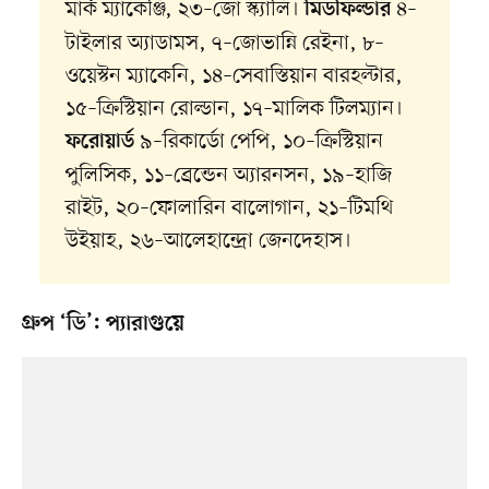
মার্ক ম্যাকেঞ্জি, ২৩–জো স্ক্যালি।
৪–
মিডফিল্ডার
টাইলার অ্যাডামস, ৭–জোভান্নি রেইনা, ৮–
ওয়েস্টন ম্যাকেনি, ১৪–সেবাস্তিয়ান বারহল্টার,
১৫–ক্রিস্টিয়ান রোল্ডান, ১৭–মালিক টিলম্যান।
৯–রিকার্ডো পেপি, ১০–ক্রিস্টিয়ান
ফরোয়ার্ড
পুলিসিক, ১১–ব্রেন্ডেন অ্যারনসন, ১৯–হাজি
রাইট, ২০–ফোলারিন বালোগান, ২১–টিমথি
উইয়াহ, ২৬–আলেহান্দ্রো জেনদেহাস।
গ্রুপ ‘ডি’: প্যারাগুয়ে