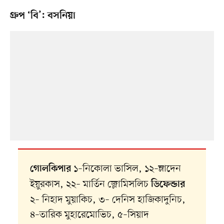
গ্রুপ ‘বি’: বসনিয়া
১–নিকোলা ভাসিল, ১২–ম্লাদেন
গোলকিপার
ইয়ুরকাস, ২২– মার্তিন জ্লোমিসলিচ
ডিফেন্ডার
২– নিহাদ মুয়াকিচ, ৩– দেনিস হাজিকাদুনিচ,
৪–তারিক মুহারেমোভিচ, ৫–সিয়াদ