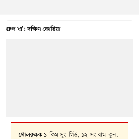
গ্রুপ ‘এ’: দক্ষিণ কোরিয়া
১–কিম সুং–গিউ, ১২–সং বাম–কুন,
গোলরক্ষক