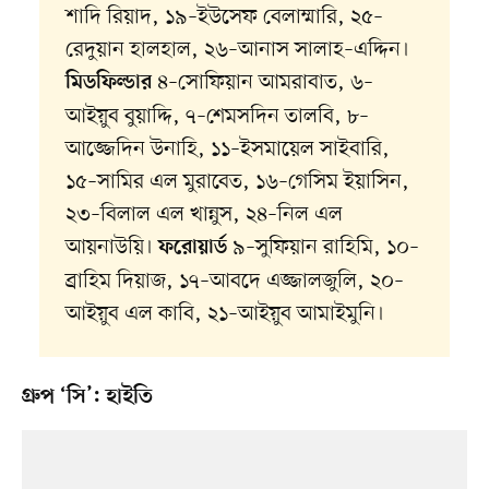
শাদি রিয়াদ, ১৯–ইউসেফ বেলাম্মারি, ২৫–
রেদুয়ান হালহাল, ২৬–আনাস সালাহ–এদ্দিন।
৪–সোফিয়ান আমরাবাত, ৬–
মিডফিল্ডার
আইয়ুব বুয়াদ্দি, ৭–শেমসদিন তালবি, ৮–
আজ্জেদিন উনাহি, ১১–ইসমায়েল সাইবারি,
১৫–সামির এল মুরাবেত, ১৬–গেসিম ইয়াসিন,
২৩–বিলাল এল খান্নুস, ২৪–নিল এল
আয়নাউয়ি।
৯–সুফিয়ান রাহিমি, ১০–
ফরোয়ার্ড
ব্রাহিম দিয়াজ, ১৭–আবদে এজ্জালজুলি, ২০–
আইয়ুব এল কাবি, ২১–আইয়ুব আমাইমুনি।
গ্রুপ ‘সি’: হাইতি