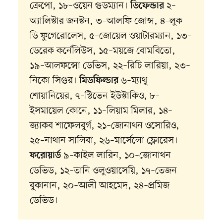
ক্রেপো, ১৮–ওয়েন গুডম্যান।
২–
ডিফেন্ডার
অ্যালিস্টার জনস্টন, ৩–আলফি জোন্স, ৪–লুক
ডি ফুগেরোলেস, ৫–জোয়েল ওয়াটারম্যান, ১৩–
ডেরেক কর্নেলিউস, ১৫–ময়জে বোমবিতো,
১৯–আলফন্সো ডেভিস, ২২–রিচি লারিয়া, ২৩–
নিকো সিগুর।
৬–ম্যাথু
মিডফিল্ডার
শোয়ানিয়ের, ৭–স্টিভেন ইউস্টাকিও, ৮–
ইসমায়েল কোনে, ১১–লিয়াম মিলার, ১৪–
জ্যাকব শাফেলবুর্গ, ২১–জোনাথন ওসোরিও,
২৫–নাথান সালিবা, ২৬–মার্সেলো ফ্লোরেস।
৯–কাইল লারিন, ১০–জোনাথন
ফরোয়ার্ড
ডেভিড, ১২–তানি ওলুওয়াসেয়ি, ১৭–তেজন
বুকানান, ২০–আলী আহমেদ, ২৪–প্রমিজ
ডেভিড।