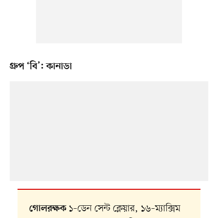
গ্রুপ ‘বি’: কানাডা
১–ডেন সেন্ট ক্লেয়ার, ১৬–ম্যাক্সিম
গোলরক্ষক