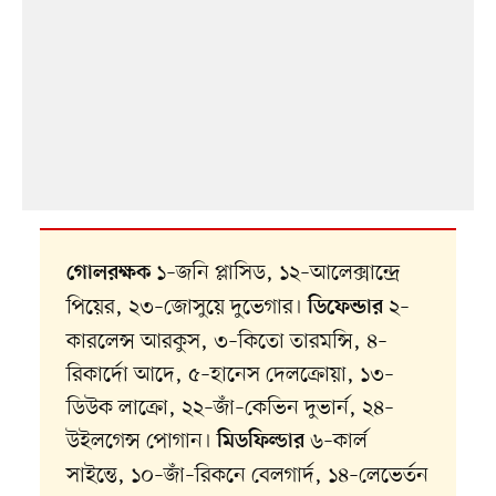
১–জনি প্লাসিড, ১২–আলেক্সান্দ্রে
গোলরক্ষক
পিয়ের, ২৩–জোসুয়ে দুভেগার।
২–
ডিফেন্ডার
কারলেন্স আরকুস, ৩–কিতো তারমন্সি, ৪–
রিকার্দো আদে, ৫–হানেস দেলক্রোয়া, ১৩–
ডিউক লাক্রো, ২২–জাঁ–কেভিন দুভার্ন, ২৪–
উইলগেন্স পোগান।
৬–কার্ল
মিডফিল্ডার
সাইন্তে, ১০–জাঁ–রিকনে বেলগার্দ, ১৪–লেভের্তন