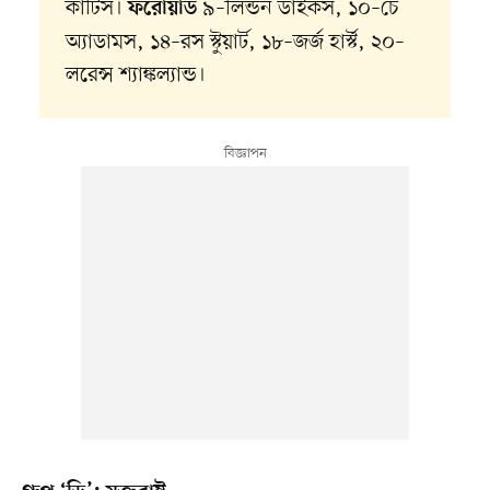
কার্টিস।
৯–লিন্ডন ডাইকস, ১০–চে
ফরোয়ার্ড
অ্যাডামস, ১৪–রস স্টুয়ার্ট, ১৮–জর্জ হার্স্ট, ২০–
লরেন্স শ্যাঙ্কল্যান্ড।