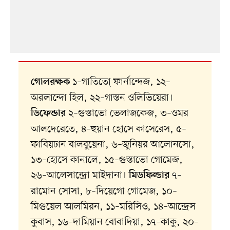
১–গাতিতো্ ফার্নান্দেজ, ১২–
গোলরক্ষক
অরলান্দো হিল, ২২–গাস্তন ওলিভিয়েরা।
২–গুস্তাভো ভেলাজকেজ, ৩–ওমর
ডিফেন্ডার
আলদেরেতে, ৪–হুয়ান হোসে কাসেরেস, ৫–
ফাবিয়ঢান বালবুয়েনা, ৬–জুনিয়র আলোনসো,
১৩–হোসে কানালে, ১৫–গুস্তাভো গোমেজ,
২৬–আলেসান্দ্রো মাইদানা।
৭–
মিডফিল্ডার
রামোন সোসা, ৮–দিয়েগো গোমেজ, ১০–
মিগুয়েল আলমিরন, ১১–মরিসিও, ১৪–আন্দ্রেস
কুবাস, ১৬–দামিয়ান বোবাদিয়া, ১৭–কাকু, ২০–