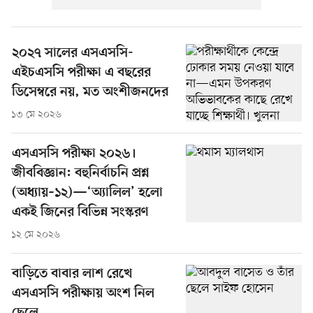
২০২৭ সালের এসএসসি-
এইচএসসি পরীক্ষা এ বছরের
ডিসেম্বরে নয়, মত অংশীজনদের
১৩ মে ২০২৬
এসএসসি পরীক্ষা ২০২৬।
জীববিজ্ঞান: বহুনির্বাচনি প্রশ্ন
(অধ্যায়–১২)—‘অ্যালিল’ হলো
একই জিনের বিভিন্ন সংস্করণ
১২ মে ২০২৬
বাড়িতে বাবার লাশ রেখে
এসএসসি পরীক্ষায় অংশ নিল