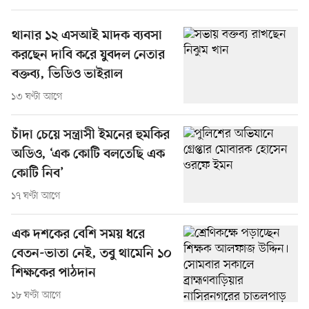
থানার ১২ এসআই মাদক ব্যবসা
করছেন দাবি করে যুবদল নেতার
বক্তব্য, ভিডিও ভাইরাল
১৩ ঘণ্টা আগে
চাঁদা চেয়ে সন্ত্রাসী ইমনের হুমকির
অডিও, ‘এক কোটি বলতেছি এক
কোটি নিব’
১৭ ঘণ্টা আগে
এক দশকের বেশি সময় ধরে
বেতন-ভাতা নেই, তবু থামেনি ১০
শিক্ষকের পাঠদান
১৮ ঘণ্টা আগে