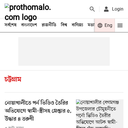
Login
সর্বশেষ
বাংলাদেশ
রাজনীতি
বিশ্ব
বাণিজ্য
মতামত
খেলা
Eng
বিনো
চট্টগ্রাম
নোয়াখালীতে পর্ন ভিডিও তৈরির
অভিযোগে স্বামী-স্ত্রীসহ গ্রেপ্তার ৫,
উদ্ধার ৪ তরুণী