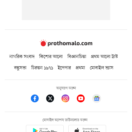
নাগরিক সংবাদ
কিশোর আলো
বিজ্ঞানচিন্তা
প্রথম আলো ট্রাস্ট
বন্ধুসভা
চিরন্তন ১৯৭১
ইপেপার
প্রথমা
মোবাইল ভ্যাস
অনুসরণ করুন
মোবাইল অ্যাপস ডাউনলোড করুন