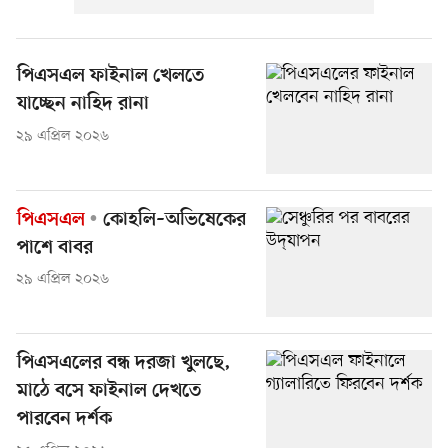
পিএসএল ফাইনাল খেলতে
যাচ্ছেন নাহিদ রানা
২৯ এপ্রিল ২০২৬
পিএসএল
কোহলি–অভিষেকের
পাশে বাবর
২৯ এপ্রিল ২০২৬
পিএসএলের বন্ধ দরজা খুলছে,
মাঠে বসে ফাইনাল দেখতে
পারবেন দর্শক