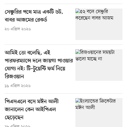
সেঞ্চুরির পথে মাত্র একটি ডট,
বাবর আজমের রেকর্ড
২০ এপ্রিল ২০২৬
আমিই তো বলেছি, এই
পারফরম্যান্সে দলে জায়গা পাওয়ার
যোগ্য নই: টি–টুয়েন্টি ফর্ম নিয়ে
রিজওয়ান
১৯ এপ্রিল ২০২৬
পিএসএলে বসে মঈন আলী
জানালেন কেন আইপিএল
ছেড়েছেন
১৮ এপ্রিল ২০২৬