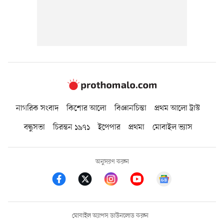
নাগরিক সংবাদ
কিশোর আলো
বিজ্ঞানচিন্তা
প্রথম আলো ট্রাস্ট
বন্ধুসভা
চিরন্তন ১৯৭১
ইপেপার
প্রথমা
মোবাইল ভ্যাস
অনুসরণ করুন
মোবাইল অ্যাপস ডাউনলোড করুন