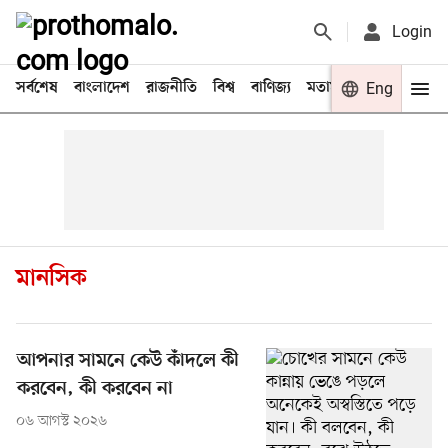
Login
সর্বশেষ
বাংলাদেশ
রাজনীতি
বিশ্ব
বাণিজ্য
মতামত
খেলা
Eng
বিনো
মানসিক
আপনার সামনে কেউ কাঁদলে কী
করবেন, কী করবেন না
০৬ আগস্ট ২০২৬