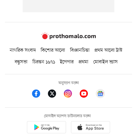
নাগরিক সংবাদ
কিশোর আলো
বিজ্ঞানচিন্তা
প্রথম আলো ট্রাস্ট
বন্ধুসভা
চিরন্তন ১৯৭১
ইপেপার
প্রথমা
মোবাইল ভ্যাস
অনুসরণ করুন
মোবাইল অ্যাপস ডাউনলোড করুন