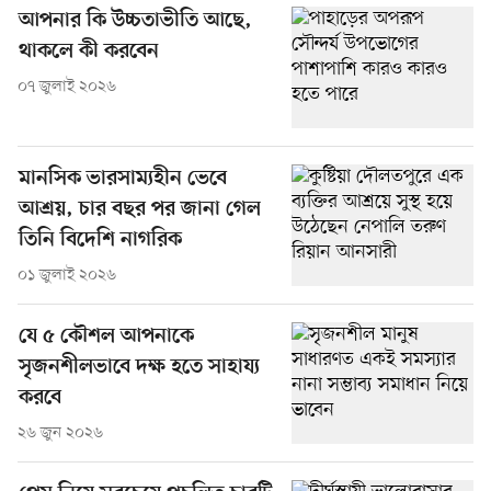
আপনার কি উচ্চতাভীতি আছে,
থাকলে কী করবেন
০৭ জুলাই ২০২৬
মানসিক ভারসাম্যহীন ভেবে
আশ্রয়, চার বছর পর জানা গেল
তিনি বিদেশি নাগরিক
০১ জুলাই ২০২৬
যে ৫ কৌশল আপনাকে
সৃজনশীলভাবে দক্ষ হতে সাহায্য
করবে
২৬ জুন ২০২৬