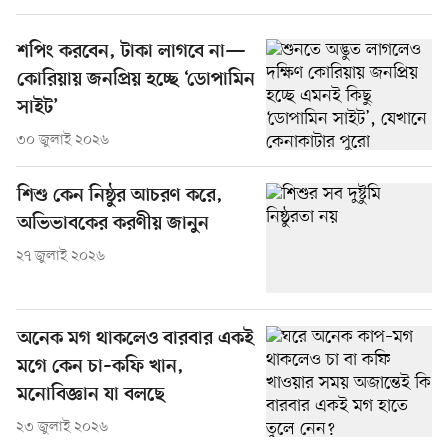
শপিং করবেন, টাকা লাগবে না—
কোরিয়ায় জনপ্রিয় হচ্ছে ‘ডোপামিন
সাইট’
৩০ জুলাই ২০২৬
শিশু কেন নিষ্ঠুর আচরণ করে,
অভিভাবকের করণীয় জানুন
২৭ জুলাই ২০২৬
অনেক মগ থাকলেও বারবার একই
মগে কেন চা–কফি খান,
মনোবিজ্ঞান যা বলছে
২৩ জুলাই ২০২৬