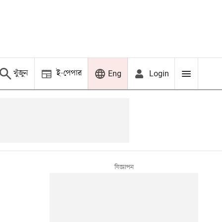
খুঁজুন
ই-পেপার
Login
Eng