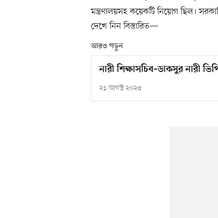
মন্ত্রণালয়সহ কয়েকটি নিয়োগ ছিল। সরকার
দেখে নিন বিস্তারিত—
আরও পড়ুন
নারী শিক্ষাসচিব–ডাকসুর নারী ভি
২১ আগস্ট ২০২৫