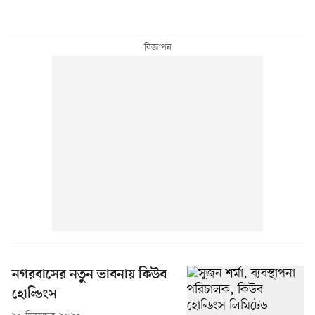
নগরবাসের নতুন ভাবনায় কিউব
হোল্ডিংস