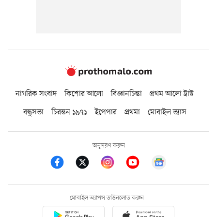
নাগরিক সংবাদ
কিশোর আলো
বিজ্ঞানচিন্তা
প্রথম আলো ট্রাস্ট
বন্ধুসভা
চিরন্তন ১৯৭১
ইপেপার
প্রথমা
মোবাইল ভ্যাস
অনুসরণ করুন
মোবাইল অ্যাপস ডাউনলোড করুন