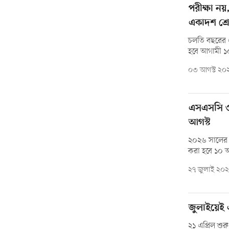
পরীক্ষা ন
একাদশ শ্রে
চলতি বছরের 
হবে আগামী ১
০৩ আগস্ট ২০
এসএসসি ও
আগস্ট
২০২৬ সালের 
করা হবে ১০ 
২৭ জুলাই ২০
জুলাইয়েই
২১ এপ্রিল শুর