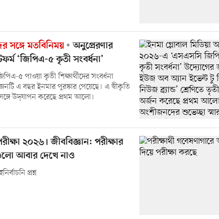
 সঙ্গে মতবিনিময়
অনুপ্রেরণার
াটফর্ম ‘জিপিএ-৫ কৃতী সংবর্ধনা’
িএ-৫ পাওয়া কৃতী শিক্ষার্থীদের সংবর্ধনা
টি এ বছর ইনমার পুরস্কার পেয়েছে। এ স্বীকৃতি
্গে উদ্‌যাপন করেছে প্রথম আলো।
ীক্ষা ২০২৬। জীববিজ্ঞান: পরীক্ষার
নগুলো আবার দেখে নাও
ির্বাচনি প্রশ্ন