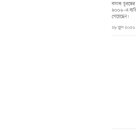
বসাক তুরস্কের ই
২০০৬–এ ব্যক্তি
পেয়েছেন।
২৮ জুন ২০২৬