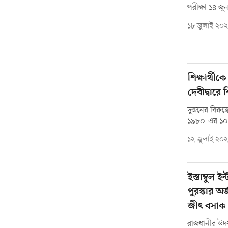
পরীক্ষা ১৪ জুন
১৮ জুলাই ২০
শিক্ষার্থী
দেবীদ্বারে শ
দুজনের বিরুদ
১৯৮০-এর ১০,
১২ জুলাই ২০
ইস্তাম্বুল 
পুরস্কার অর
জীৎ বসাক
রাজধানীর উদয়ন