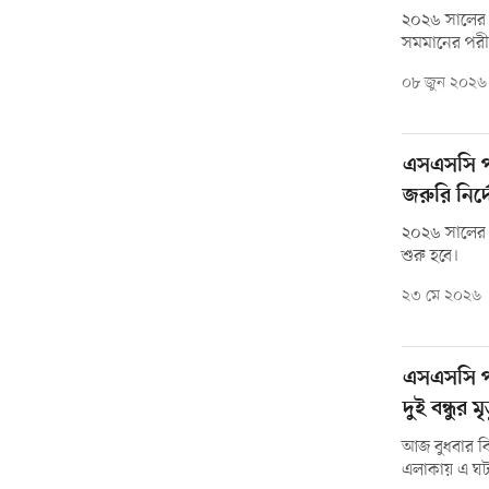
২০২৬ সালের ম
সমমানের পরী
০৮ জুন ২০২৬
এসএসসি পর
জরুরি নির্
২০২৬ সালের এ
শুরু হবে।
২৩ মে ২০২৬
এসএসসি পর
দুই বন্ধুর মৃত
আজ বুধবার বি‌
এলাকায় এ ঘট