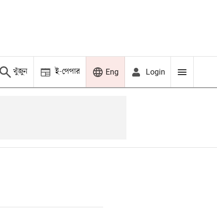
খুঁজুন
ই-পেপার
Login
Eng