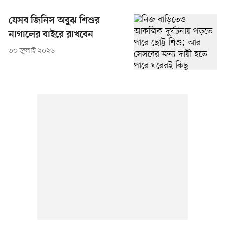
যেসব জিনিস অবুঝ শিশুর
নাগালের বাইরে রাখবেন
৩০ জুলাই ২০২৬