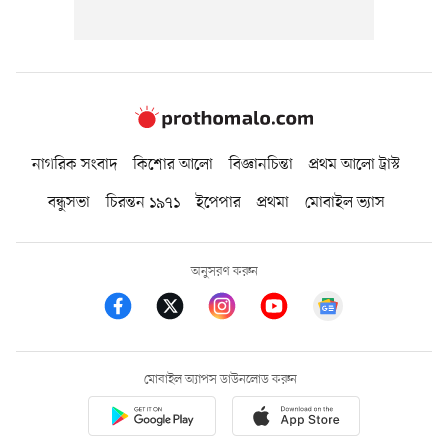
নাগরিক সংবাদ
কিশোর আলো
বিজ্ঞানচিন্তা
প্রথম আলো ট্রাস্ট
বন্ধুসভা
চিরন্তন ১৯৭১
ইপেপার
প্রথমা
মোবাইল ভ্যাস
অনুসরণ করুন
মোবাইল অ্যাপস ডাউনলোড করুন