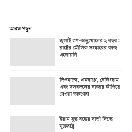
আরও পড়ুন
জুলাই গণ–অভ্যুত্থানের ২ বছর:
রাষ্ট্রের মৌলিক সংস্কারের কাজ
এগোয়নি
দিওমান্দে, এমবাপ্পে, বেলিংহাম
এবং দলবদলের বাজার কাঁপিয়ে
দেওয়া তরুণেরা
ইরান যুদ্ধ বন্ধের বার্তা দিচ্ছে
যুক্তরাষ্ট্র