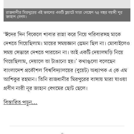
রাজধানীর মিরপুরের এই ভবনের একটি ফ্ল্যাটে মারা গেছেন ৭৫ বছর বয়সী নূর
জাহান বেগম।
‘ঈদের দিন বিকেলে খাবার রান্না করে নিয়ে পরিবারসহ মাকে
দেখতে গিয়েছিলাম। মায়ের সময়জ্ঞান তেমন ছিল না। মোবাইলেও
সময় সেভাবে দেখতে পারতেন না। তাই একটি দেয়ালঘড়ি নিয়ে
গিয়েছিলাম, দেয়ালে তা টাঙানো হয়।’ কথাগুলো বলেছেন
বাংলাদেশ প্রকৌশল বিশ্ববিদ্যালয়ের (বুয়েট) অধ্যাপক এ কে এম
আশিকুর রহমান। তিনি রাজধানীর মিরপুরের বাসায় মারা যাওয়া
প্রবীণ নারী নূর জাহান বেগমের ছোট ছেলে।
বিস্তারিত পড়ুন...