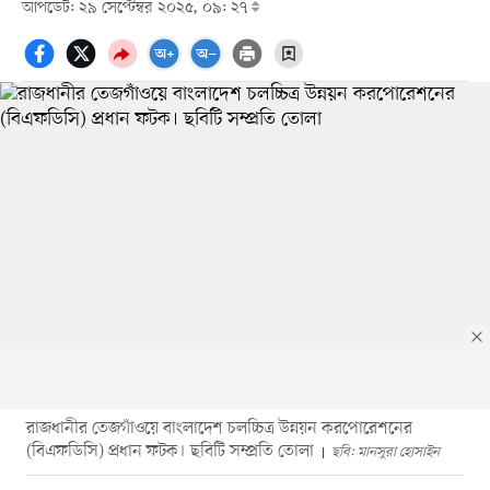
আপডেট: ২৯ সেপ্টেম্বর ২০২৫, ০৯: ২৭
রাজধানীর তেজগাঁওয়ে বাংলাদেশ চলচ্চিত্র উন্নয়ন করপোরেশনের
(বিএফডিসি) প্রধান ফটক। ছবিটি সম্প্রতি তোলা
ছবি: মানসুরা হোসাইন