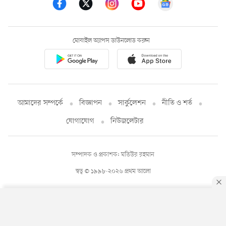
মোবাইল অ্যাপস ডাউনলোড করুন
আমাদের সম্পর্কে
বিজ্ঞাপন
সার্কুলেশন
নীতি ও শর্ত
যোগাযোগ
নিউজলেটার
সম্পাদক ও প্রকাশক: মতিউর রহমান
স্বত্ব © ১৯৯৮-২০২৬ প্রথম আলো
By using this site, you agree to our
Privacy Policy
.
OK