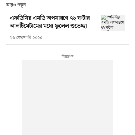
আরও পড়ুন
এফডিসির এমডি অপসারণে ৭২ ঘণ্টার
আলটিমেটামের মধ্যে ফুলেল শুভেচ্ছা
২৬ ফেব্রুয়ারি ২০২৫