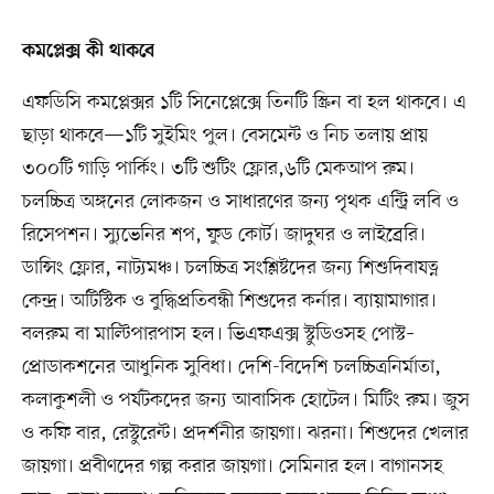
কমপ্লেক্স কী থাকবে
এফডিসি কমপ্লেক্সর ১টি সিনেপ্লেক্সে তিনটি স্ক্রিন বা হল থাকবে। এ
ছাড়া থাকবে—১টি সুইমিং পুল। বেসমেন্ট ও নিচ তলায় প্রায়
৩০০টি গাড়ি পার্কিং। ৩টি শুটিং ফ্লোর,৬টি মেকআপ রুম।
চলচ্চিত্র অঙ্গনের লোকজন ও সাধারণের জন্য পৃথক এন্ট্রি লবি ও
রিসেপশন। স্যুভেনির শপ, ফুড কোর্ট। জাদুঘর ও লাইব্রেরি।
ডান্সিং ফ্লোর, নাট্যমঞ্চ। চলচ্চিত্র সংশ্লিষ্টদের জন্য শিশুদিবাযত্ন
কেন্দ্র। অটিস্টিক ও বুদ্ধিপ্রতিবন্ধী শিশুদের কর্নার। ব্যায়ামাগার।
বলরুম বা মাল্টিপারপাস হল। ভিএফএক্স স্টুডিওসহ পোস্ট–
প্রোডাকশনের আধুনিক সুবিধা। দেশি-বিদেশি চলচ্চিত্রনির্মাতা,
কলাকুশলী ও পর্যটকদের জন্য আবাসিক হোটেল। মিটিং রুম। জুস
ও কফি বার, রেস্টুরেন্ট। প্রদর্শনীর জায়গা। ঝরনা। শিশুদের খেলার
জায়গা। প্রবীণদের গল্প করার জায়গা। সেমিনার হল। বাগানসহ