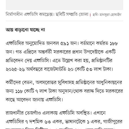
নির্মাণাধীন এফডিসি কমপ্লেক্স। ছবিটি সম্প্রতি তোলা
ছবি: মানসুরা হোসাইন
আয় বাড়ানো যাচ্ছে না
এফডিসির অনুমোদিত জনবল ৫৯১ জন। বর্তমানে কর্মরত ১৮৮
জন। গত এপ্রিলে অন্তর্বর্তী সরকারের প্রধান উপদেষ্টাকে একটি
প্রতিবেদন দেয় এফডিসি। এতে উল্লেখ করা হয়, প্রতিষ্ঠানটির
২০২৫-২৬ অর্থবছরে বাজেটঘাটতি ২০ কোটি ৫৩ লাখ টাকা।
কর্মীদের বেতন, অবসরোত্তর সুবিধাসহ প্রতিষ্ঠানের আধুনিকায়নের
জন্য ১১৮ কোটি ৭ লাখ টাকা অনুদান/থোক বরাদ্দ দিতে সরকারের
কাছে আবেদন জানায় এফডিসি।
রাজধানীর তেজগাঁও এলাকায় এফডিসি অবস্থিত। এখানে
এফডিসির ৭ দশমিক ৬৩ একর, ভাষানটেকে ১ একর, গাজীপুরের