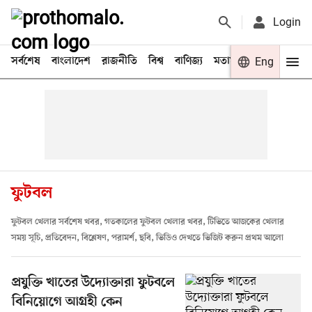
Login
সর্বশেষ
বাংলাদেশ
রাজনীতি
বিশ্ব
বাণিজ্য
মতামত
খেলা
Eng
বিনো
ফুটবল
ফুটবল খেলার সর্বশেষ খবর, গতকালের ফুটবল খেলার খবর, টিভিতে আজকের খেলার
সময় সূচি, প্রতিবেদন, বিশ্লেষণ, পরামর্শ, ছবি, ভিডিও দেখতে ভিজিট করুন প্রথম আলো
প্রযুক্তি খাতের উদ্যোক্তারা ফুটবলে
বিনিয়োগে আগ্রহী কেন