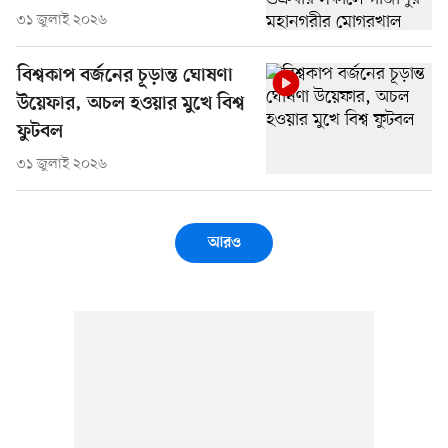
৩১ জুলাই ২০২৬
বিশ্বকাপ বর্জনের চূড়ান্ত ঘোষণা
উয়েফার, অচল হওয়ার মুখে বিশ্ব
ফুটবল
৩১ জুলাই ২০২৬
আরও