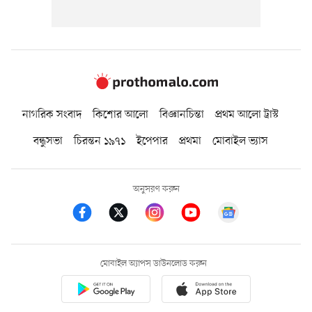
নাগরিক সংবাদ
কিশোর আলো
বিজ্ঞানচিন্তা
প্রথম আলো ট্রাস্ট
বন্ধুসভা
চিরন্তন ১৯৭১
ইপেপার
প্রথমা
মোবাইল ভ্যাস
অনুসরণ করুন
মোবাইল অ্যাপস ডাউনলোড করুন