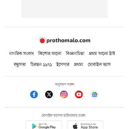
নাগরিক সংবাদ
কিশোর আলো
বিজ্ঞানচিন্তা
প্রথম আলো ট্রাস্ট
বন্ধুসভা
চিরন্তন ১৯৭১
ইপেপার
প্রথমা
মোবাইল ভ্যাস
অনুসরণ করুন
মোবাইল অ্যাপস ডাউনলোড করুন