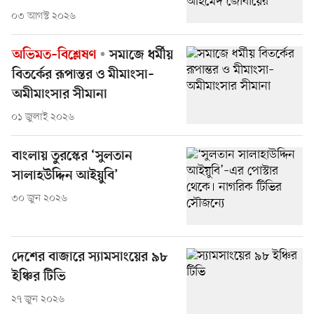
০৩ আগস্ট ২০২৬
অভিমত–বিশ্লেষণ
সমাজে ধর্মীয়
বিতর্কের রূপান্তর ও মীমাংসা–
অমীমাংসার সীমানা
০১ জুলাই ২০২৬
বাংলায় তুরস্কের ‘সুলতান
সালাহউদ্দিন আইয়ুবি’
৩০ জুন ২০২৬
দেশের বাজারে স্যামসাংয়ের ৯৮
ইঞ্চির টিভি
২৭ জুন ২০২৬