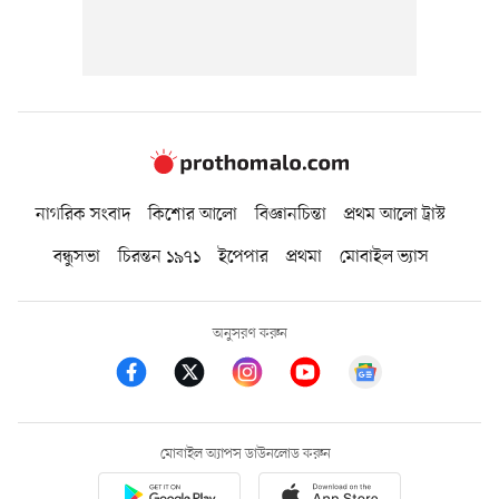
নাগরিক সংবাদ
কিশোর আলো
বিজ্ঞানচিন্তা
প্রথম আলো ট্রাস্ট
বন্ধুসভা
চিরন্তন ১৯৭১
ইপেপার
প্রথমা
মোবাইল ভ্যাস
অনুসরণ করুন
মোবাইল অ্যাপস ডাউনলোড করুন