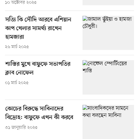
১০ অক্টোবর ২০২৫
সত্যি কি সৌদি আরবে এশিয়ান
কাপ খেলার সামর্থ্য রাখেন
হামজারা
২৬ মার্চ ২০২৫
শাস্তির মুখে বাফুফে সভাপতির
ক্লাব নোফেল
০১ মার্চ ২০২৫
কোচের বিরুদ্ধে সাবিনাদের
বিদ্রোহ: বাফুফে এখন কী করবে
৩১ জানুয়ারি ২০২৫