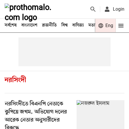
Login
সর্বশেষ
বাংলাদেশ
রাজনীতি
বিশ্ব
বাণিজ্য
মতামত
খেলা
Eng
বিনো
নরসিংদী
নরসিংদীতে বিএনপি নেতাকে
কুপিয়ে জখম, অভিযোগ দলের
আরেক নেতার অনুসারীদের
বিরুদ্ধে