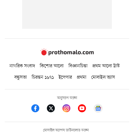
নাগরিক সংবাদ
কিশোর আলো
বিজ্ঞানচিন্তা
প্রথম আলো ট্রাস্ট
বন্ধুসভা
চিরন্তন ১৯৭১
ইপেপার
প্রথমা
মোবাইল ভ্যাস
অনুসরণ করুন
মোবাইল অ্যাপস ডাউনলোড করুন