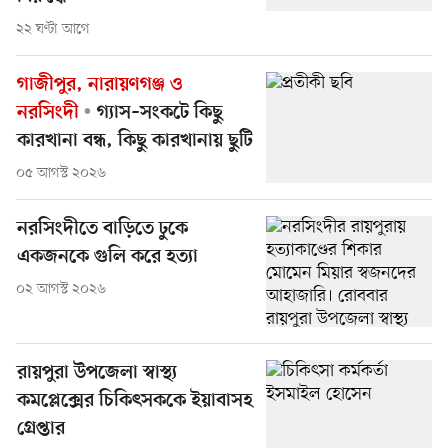
২২ ঘণ্টা আগে
গাজীপুর, নারায়ণগঞ্জ ও
নরসিংদী
গ্যাস–সংকটে কিছু
কারখানা বন্ধ, কিছু কারখানায় ছুটি
০৫ আগস্ট ২০২৬
নরসিংদীতে বাড়িতে ঢুকে
একজনকে গুলি করে হত্যা
০২ আগস্ট ২০২৬
রায়পুরা উপজেলা স্বাস্থ্য
কমপ্লেক্সের চিকিৎসককে ইয়াবাসহ
গ্রেপ্তার