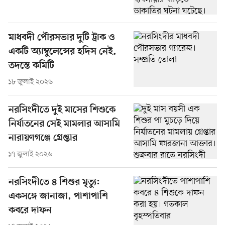
মাধবদী পৌরসভার দুটি ট্রাক ও
একটি অ্যাম্বুলেন্সের হদিস নেই,
তদন্তে কমিটি
১৮ জুলাই ২০২৬
নরসিংদীতে দুই মাসের শিশুকে
নির্যাতনের সেই মামলার আসামি
নারায়ণগঞ্জে গ্রেপ্তার
১৭ জুলাই ২০২৬
নরসিংদীতে ৪ শিশুর মৃত্যু:
একসঙ্গে জানাজা, পাশাপাশি
কবরে দাফন