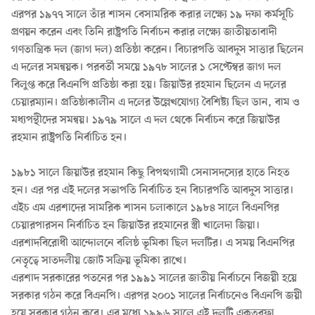
এরপর ১৯৭৭ সালে তাঁর শাসন বেসামরিক করার লক্ষ্যে ১৯ দফা কর্মসূচি
প্রণয়ন করেন এবং তিনি রাষ্ট্রপতি নির্বাচন করার লক্ষ্যে জাতীয়তাবাদী
গণতান্ত্রিক দল (জাগ দল) প্রতিষ্ঠা করেন। বিচারপতি আবদুস সাত্তার ছিলেন
এ দলের সমন্বয়ক। পরবর্তী সময়ে ১৯৭৮ সালের ১ সেপ্টেম্বর জাগ দল
বিলুপ্ত করে বিএনপি প্রতিষ্ঠা করা হয়। জিয়াউর রহমান ছিলেন এ দলের
চেয়ারম্যান। প্রতিষ্ঠাকালীন এ দলের উল্লেখযোগ্য বৈশিষ্ট্য ছিল ডান, বাম ও
মধ্যপন্থীদের সমন্বয়। ১৯৭৯ সালে এ দল থেকে নির্বাচন করে জিয়াউর
রহমান রাষ্ট্রপতি নির্বাচিত হন।
১৯৮১ সালে জিয়াউর রহমান কিছু বিপথগামী সেনাসদস্যের হাতে নিহত
হন। এর পর এই দলের সভাপতি নির্বাচিত হন বিচারপতি আবদুস সাত্তার।
এইচ এম এরশাদের সামরিক শাসন চলাকালে ১৯৮৪ সালে বিএনপির
চেয়ারপারসন নির্বাচিত হন
জিয়াউর রহমানের স্ত্রী খালেদা জিয়া
।
এরশাদবিরোধী আন্দোলনে বলিষ্ঠ ভূমিকা ছিল দলটির। এ সময় বিএনপির
নেতৃত্বে সাতদলীয় জোট সক্রিয় ভূমিকা রাখে।
এরশাদ সরকারের পতনের পর ১৯৯১ সালের জাতীয় নির্বাচনে বিজয়ী হয়ে
সরকার গঠন করে বিএনপি। এরপর ২০০১ সালের নির্বাচনেও বিএনপি জয়ী
হয়ে সরকার গঠন করে। এর মধ্যে ১৯৯৬ সালে এই দলটি একতরফা