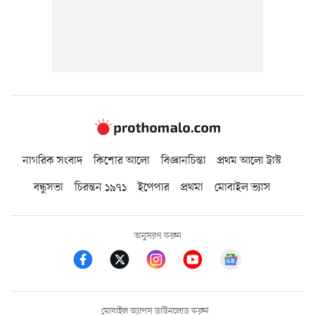
নাগরিক সংবাদ
কিশোর আলো
বিজ্ঞানচিন্তা
প্রথম আলো ট্রাস্ট
বন্ধুসভা
চিরন্তন ১৯৭১
ইপেপার
প্রথমা
মোবাইল ভ্যাস
অনুসরণ করুন
মোবাইল অ্যাপস ডাউনলোড করুন