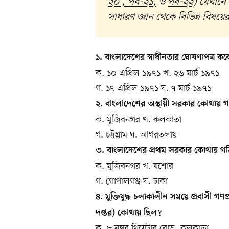
২০
,
পর্ব-২১
,
ও
পর্ব-২২
) যেখানে 
সাধারণ জ্ঞান থেকে বিভিন্ন বিষয়ের গু
১. বাংলাদেশের স্বাধীনতার ঘোষণাপত্র কব
ক. ১০ এপ্রিল ১৯৭১ খ. ২৬ মার্চ ১৯৭১
গ. ১৭ এপ্রিল ১৯৭১ ঘ. ৭ মার্চ ১৯৭১
২. বাংলাদেশের অস্থায়ী সরকার কোথায় 
ক. মুজিবনগর খ. কলকাতা
গ. চট্টগ্রাম ঘ. আগরতলায়
৩. বাংলাদেশের প্রথম সরকার কোথায় গ
ক. মুজিবনগর খ. যশোর
গ. গোপালগঞ্জ ঘ. ঢাকা
৪. মুক্তিযুদ্ধ চলাকালীন সময়ে প্রবাসী গণ
দপ্তর) কোথায় ছিল?
ক. ৮ নম্বর থিয়েটার রোড, কলকাতা