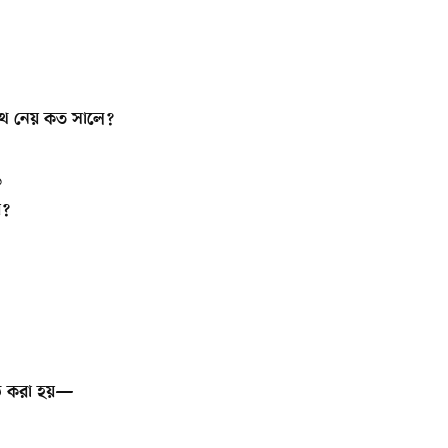
শপথ নেয় কত সালে?
১
য়?
পাঠ করা হয়—