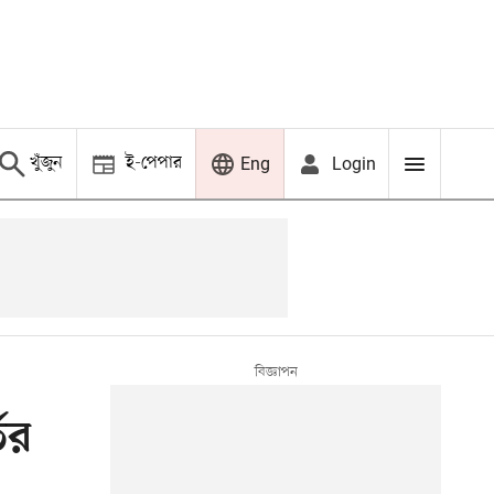
খুঁজুন
ই-পেপার
Login
Eng
ির