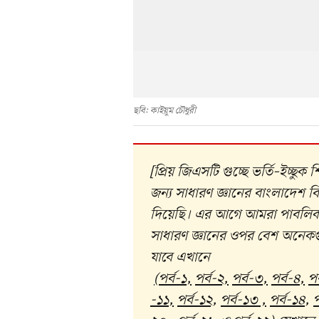
ছবি: কাইয়ুম চৌধুরী
[প্রিয় জিএসটি গুচ্ছে ভর্তি–ইচ্ছু
জন্য সাধারণ জ্ঞানের বাংলাদেশ বিষয়া
দিয়েছি। এর আগে আমরা পাবলিক বিশ্
সাধারণ জ্ঞানের ওপর বেশ অনেকগুল
যাবে এখানে
(
পর্ব-১
,
পর্ব-২
,
পর্ব-৩
,
পর্ব-৪
,
পর
-১১
,
পর্ব-১২
,
পর্ব-১৩
,
পর্ব-১৪
,
প