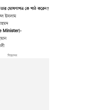
ধীনতার ঘোষণাপত্র কে পাঠ করেন?
রুল ইসলাম
 আহমদ
ime Minister)-
হমান
আলী