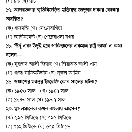
(গ) ৪টি (ঘ) ৭টি
১৭. আগরতলার স্মৃতিবিজড়িত মুক্তিযুদ্ধ জাদুঘর ঢাকার কোথায়
অবস্থিত?
(ক) ধানমন্ডি (খ) সেগুনবাগিচা
(গ) ক্যান্টনমেন্ট (ঘ) শেরেবাংলা নগর
১৮. ‘উর্দু এবং উর্দুই হবে পাকিস্তানের একমাত্র রাষ্ট্র ভাষা’ এ কথা
বলেন—
(ক) মুহাম্মদ আলী জিন্নাহ (খ) লিয়াকত আলী খান
(গ) খাজা নাজিমউদ্দীন (ঘ) নূরুল আমিন
১৯. পঞ্চাশের মন্বন্তর ইংরেজি কোন সালের ঘটনা?
(ক) ১৯৫০ সাল (খ) ১৯৪৭ সাল
(গ) ১৯৪৩ সাল (ঘ) ১৯৩৭ সাল
২০. মুসলমানেরা কখন বাংলায় আসেন?
(ক) ৬২৫ খ্রিষ্টাব্দে (খ) ৭২৫ খ্রিষ্টাব্দে
(গ) ৭১২ খ্রিষ্টাব্দে (ঘ) ৬৭৫ খ্রিষ্টাব্দে