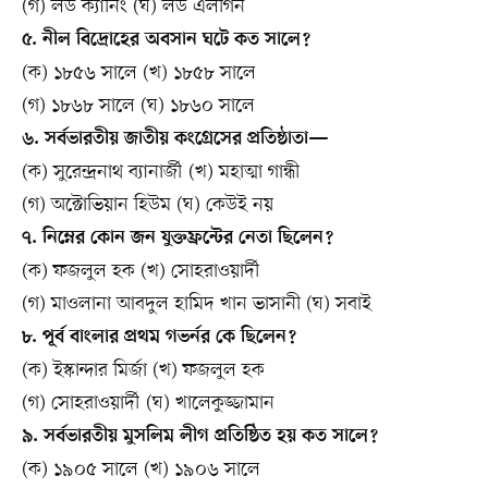
(গ) লর্ড ক্যানিং (ঘ) লর্ড এলগিন
৫. নীল বিদ্রোহের অবসান ঘটে কত সালে?
(ক) ১৮৫৬ সালে (খ) ১৮৫৮ সালে
(গ) ১৮৬৮ সালে (ঘ) ১৮৬০ সালে
৬. সর্বভারতীয় জাতীয় কংগ্রেসের প্রতিষ্ঠাতা—
(ক) সুরেন্দ্রনাথ ব্যানার্জী (খ) মহাত্মা গান্ধী
(গ) অক্টোভিয়ান হিউম (ঘ) কেউই নয়
৭. নিম্নের কোন জন যুক্তফ্রন্টের নেতা ছিলেন?
(ক) ফজলুল হক (খ) সোহরাওয়ার্দী
(গ) মাওলানা আবদুল হামিদ খান ভাসানী (ঘ) সবাই
৮. পূর্ব বাংলার প্রথম গভর্নর কে ছিলেন?
(ক) ইস্কান্দার মির্জা (খ) ফজলুল হক
(গ) সোহরাওয়ার্দী (ঘ) খালেকুজ্জামান
৯. সর্বভারতীয় মুসলিম লীগ প্রতিষ্ঠিত হয় কত সালে?
(ক) ১৯০৫ সালে (খ) ১৯০৬ সালে