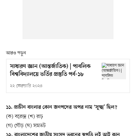
আরও পড়ুন
সাধারণ জ্ঞান (আন্তর্জাতিক) | পাবলিক
বিশ্ববিদ্যালয়ে ভর্তির প্রস্তুতি পর্ব-১৮
২২ ফেব্রুয়ারি ২০২৪
১১. প্রাচীন বাংলার কোন জনপদের অপর নাম ‘সূক্ষ্ম’ ছিল?
(ক) বরেন্দ্র (খ) রাঢ়
(গ) গৌড় (ঘ) সমতট
১২. বাংলাদেশের জাতীয় সংসদ ভবনের স্থপতি লুই আই কান