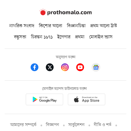
নাগরিক সংবাদ
কিশোর আলো
বিজ্ঞানচিন্তা
প্রথম আলো ট্রাস্ট
বন্ধুসভা
চিরন্তন ১৯৭১
ইপেপার
প্রথমা
মোবাইল ভ্যাস
অনুসরণ করুন
মোবাইল অ্যাপস ডাউনলোড করুন
আমাদের সম্পর্কে
বিজ্ঞাপন
সার্কুলেশন
নীতি ও শর্ত