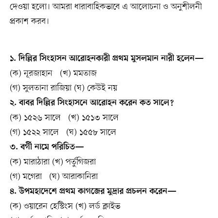
দেওয়া হলো। আমরা ধারাবাহিকভাবে এ আলোচনা ও অনুশীলনী
প্রকাশ করব।
১. দিল্লির সিংহাসন আরোহনকারী প্রথম মুসলমান নারী হলেন—
(ক) নূরজাহান (খ) মমতাজ
(গ) সুলতানা রাজিয়া (ঘ) কেউই নয়
২. বাবর দিল্লির সিংহাসনে আরোহন করেন কত সালে?
(ক) ১৫২৬ সালে (খ) ১৫১৩ সালে
(গ) ১৫২২ সালে (ঘ) ১৫৫৮ সালে
৩. বর্গী নামে পরিচিত—
(ক) মারাঠারা (খ) পর্তুগিজরা
(গ) মগেরা (ঘ) আরাকানিরা
৪. উপমহাদেশে প্রথম কাগজের মুদ্রার প্রচলন করেন—
(ক) ওয়ারেন হেস্টিংস (খ) লর্ড ক্লাইভ