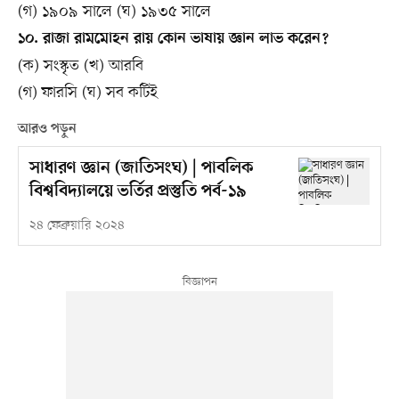
(গ) ১৯০৯ সালে (ঘ) ১৯৩৫ সালে
১০. রাজা রামমোহন রায় কোন ভাষায় জ্ঞান লাভ করেন?
(ক) সংস্কৃত (খ) আরবি
(গ) ফারসি (ঘ) সব কটিই
আরও পড়ুন
সাধারণ জ্ঞান (জাতিসংঘ) | পাবলিক
বিশ্ববিদ্যালয়ে ভর্তির প্রস্তুতি পর্ব-১৯
২৪ ফেব্রুয়ারি ২০২৪