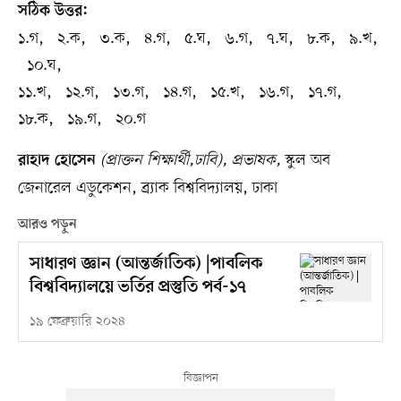
সঠিক উত্তর:
১.গ, ২.ক, ৩.ক, ৪.গ, ৫.ঘ, ৬.গ, ৭.ঘ, ৮.ক, ৯.খ,
১০.ঘ,
১১.খ, ১২.গ, ১৩.গ, ১৪.গ, ১৫.খ, ১৬.গ, ১৭.গ,
১৮.ক, ১৯.গ, ২০.গ
(প্রাক্তন শিক্ষার্থী,ঢাবি), প্রভাষক,
স্কুল অব
রাহাদ হোসেন
জেনারেল এডুকেশন, ব্র্যাক বিশ্ববিদ্যালয়, ঢাকা
আরও পড়ুন
সাধারণ জ্ঞান (আন্তর্জাতিক) |পাবলিক
বিশ্ববিদ্যালয়ে ভর্তির প্রস্তুতি পর্ব-১৭
১৯ ফেব্রুয়ারি ২০২৪